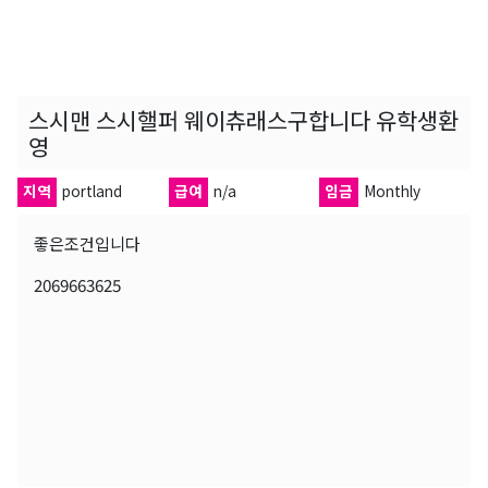
스시맨 스시핼퍼 웨이츄래스구합니다 유학생환
영
지역
portland
급여
n/a
임금
Monthly
좋은조건입니다
2069663625