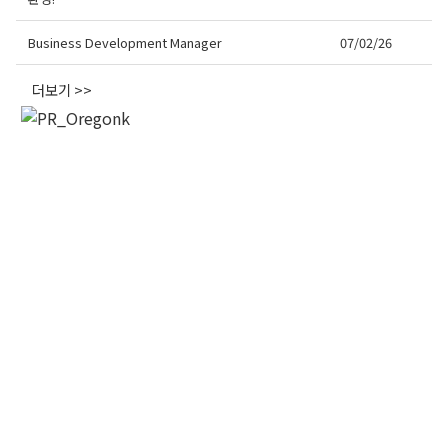
오레곤K 뉴스레터 구독
Business Development Manager
07/02/26
더보기 >>
매주 오레곤K 뉴스레터를 통해 다양한 로컬소식과 
오레곤 한인 사회 정보를 받아보실수 있습니다.
Email
First Name
Last Name