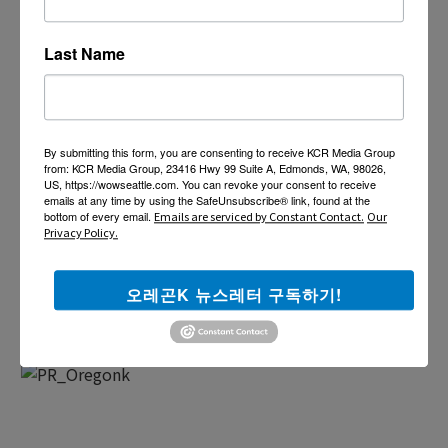
Last Name
By submitting this form, you are consenting to receive KCR Media Group
from: KCR Media Group, 23416 Hwy 99 Suite A, Edmonds, WA, 98026,
US, https://wowseattle.com. You can revoke your consent to receive
emails at any time by using the SafeUnsubscribe® link, found at the
bottom of every email.
Emails are serviced by Constant Contact.
Our
Privacy Policy.
오레곤K 뉴스레터 구독하기!