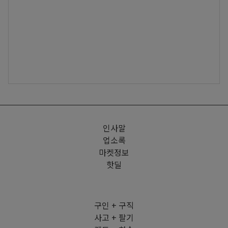
인사말
업소록
마켓정보
핫딜
구인 + 구직
사고 + 팔기