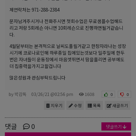
제연락처는 971-288-2384
문자남겨주시거나 전화주시면 첫회수업은 무료샘플수업해드
리고 저랑 5회레슨 아니면 10회레슨으로 진행하면될거같습니
다.
4월달부터는 본격적으로 날씨도풀릴거같고 한창자라나는 성장
시기에 코로나로인해 하루종일 집에있는것보다 일주일에 한두
번은 자녀들이 운동장에서 마음껏뛰면서 땀을흘리면 공부에도
더 집중력을가지고할겁니다
많은성원과 관심부탁드립니다
by 박감독
03/26/21 @02:56 pm
1608
0
0
지우기
수정
목록
새글쓰기
댓글
0
댓글쓰기