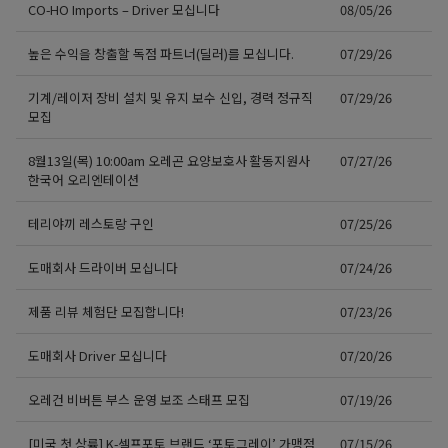
CO-HO Imports – Driver 모십니다
08/05/26
높은 수익을 창출할 독점 파트너(딜러)를 모십니다.
07/29/26
기계/레이저 장비 설치 및 유지 보수 신입, 경력 정규직
07/29/26
모집
8월13일(목) 10:00am 오레곤 요양보호사 활동지원사
07/27/26
한국어 오리엔테이션
테리야끼 레스토랑 구인
07/25/26
도매회사 드라이버 모십니다
07/24/26
제품 리뷰 체험단 모집합니다!
07/23/26
도매회사 Driver 모십니다
07/20/26
오레건 비버튼 부스 운영 보조 스태프 모집
07/19/26
[미국 첫 상륙] K-셀프포토 브랜드 ‘포토그레이’ 가맹점
07/15/26