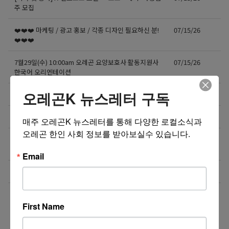
주 모집
❤️❤️❤️ 마케팅 / 광고 홍보 / 각종 디자인 필요하신 분!
07/15/26
❤️❤️❤️
7월29일(수) 10:00am 오레곤 요양보호사 활동지원사
07/15/26
한국어 오리엔테이션
오레곤K 뉴스레터 구독
NE에 위치한 단체 티셔츠 제작 Store에서 구인합니다.
07/13/26
도매회사 드라이버 모십니다
07/12/26
매주 오레곤K 뉴스레터를 통해 다양한 로컬소식과 
오레곤 한인 사회 정보를 받아보실수 있습니다.
직업을 바꾸는 것이 아니라, 미래를 바꾸는 선택일 수
07/08/26
도 있습니다.
Email
Resin rose bjd 인형행사 2일 통역사 구합니다.
07/08/26
더보기 >>
First Name