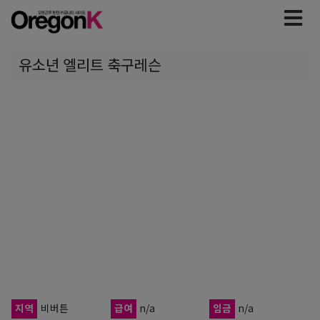
유소년 엘리트 축구레슨
지역
비버튼
급여
n/a
임금
n/a