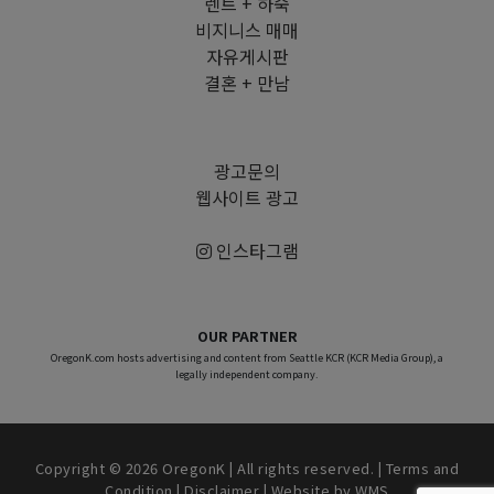
렌트 + 하숙
비지니스 매매
자유게시판
결혼 + 만남
광고문의
웹사이트 광고
인스타그램
OUR PARTNER
OregonK.com hosts advertising and content from Seattle KCR (KCR Media Group), a
legally independent company.
Copyright © 2026 OregonK | All rights reserved. |
Terms and
Condition
|
Disclaimer
| Website by
WMS