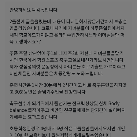
안녕하세요 박감독입니다.
2틀전에 글을올렸는데 내용이 디테일하지않은거같아서 보충설
명올리겠습니다. 코로나시기에 자녀분들이 하루종일집에서지
내며 학교에도가지않고 온라인수업만하시느라 어머님들만 더
욱 고생하시죠??
주중 주말 상관없이 주1회 내지 주2회 저한테 자녀분들을맡기
시면 한국에서 학원스포츠 축구교실보내신거라보시면됩니다.
제가 성심성의껏 운동장에서 자녀분들 축구기술도 가르쳐주고
비만체질인 자녀분들은 체중감량도 도와드립니다.
훈련시간은 1시간 30분에서 2시간이고 바로 축구훈련을하지않
고 30분동안은 줄넘기수업을 진행합니다.
축구선수가 되기위해서 줄넘기는 점프력향상및 신체 Body
balance 를잡아주고 비만인 친구들에게는 단기간에 살이빠지
게해주는 효과도있습니다
초등학생일경우 4명내지 6명 작은그룹을만들어서오시면 개인
이 10회한 교육비보다 훨씬저렴하게해드릴수있습니다