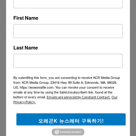
새로운 포차 서버구함 / Server needed for Korean
07/06/26
Gastropub (Downtown PDX)
First Name
[한식타운] 파트타임 서버 모집 – 활기차고 친절한 분
07/03/26
환영!
더보기 >>
Last Name
By submitting this form, you are consenting to receive KCR Media Group
from: KCR Media Group, 23416 Hwy 99 Suite A, Edmonds, WA, 98026,
US, https://wowseattle.com. You can revoke your consent to receive
emails at any time by using the SafeUnsubscribe® link, found at the
bottom of every email.
Emails are serviced by Constant Contact.
Our
Privacy Policy.
오레곤K 뉴스레터 구독하기!