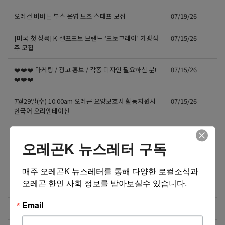
오레건 비버튼 부스 운영 보조 스태프 모집
07/19/26
[미국 첫 상륙] K-셀프포토 브랜드 ‘포토그레이’ 가맹점
07/15/26
주 모집
❤️❤️❤️ 마케팅 / 광고 홍보 / 각종 디자인 필요하신 분!
07/15/26
❤️❤️❤️
7월29일(수) 10:00am 오레곤 요양보호사 활동지원사
07/15/26
한국어 오리엔테이션
NE에 위치한 단체 티셔츠 제작 Store에서 구인합니다.
07/13/26
오레곤K 뉴스레터 구독
도매회사 드라이버 모십니다
07/12/26
매주 오레곤K 뉴스레터를 통해 다양한 로컬소식과 
직업을 바꾸는 것이 아니라, 미래를 바꾸는 선택일 수
07/08/26
오레곤 한인 사회 정보를 받아보실수 있습니다.
도 있습니다.
Email
Resin rose bjd 인형행사 2일 통역사 구합니다.
07/08/26