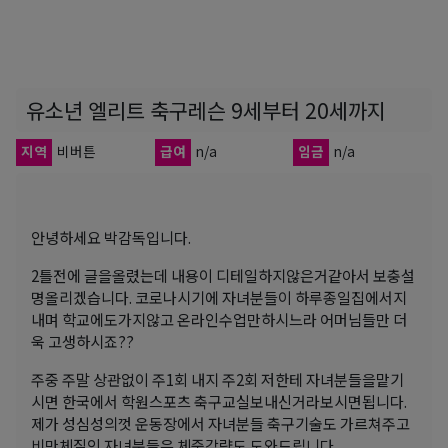
유소년 엘리트 축구레슨 9세부터 20세까지
지역
비버튼
급여
n/a
임금
n/a
안녕하세요 박감독입니다.
2틀전에 글을올렸는데 내용이 디테일하지않은거같아서 보충설
명올리겠습니다. 코로나시기에 자녀분들이 하루종일집에서지
내며 학교에도가지않고 온라인수업만하시느라 어머님들만 더
욱 고생하시죠??
주중 주말 상관없이 주1회 내지 주2회 저한테 자녀분들을맡기
시면 한국에서 학원스포츠 축구교실보내신거라보시면됩니다.
제가 성심성의껏 운동장에서 자녀분들 축구기술도 가르쳐주고
비만체질인 자녀분들은 체중감량도 도와드립니다.