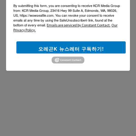
By submitting this form, you are consenting to receive KCR Media Group
from: KCR Media Group, 23416 Hwy 99 Suite A, Edmonds, WA, 98026,
US, https://wowseattle.com. You can revoke your consent to receive
emails at any time by using the SafeUnsubscribe® link, found at the
bottom of every email.
Emails are serviced by Constant Contact.
Our
Privacy Policy.
오레곤K 뉴스레터 구독하기!