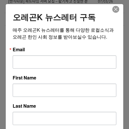
[한식타운] 파트타임 서버 모집 – 활기차고 친절한 분
07/03/26
환영!
오레곤K 뉴스레터 구독
Business Development Manager
07/02/26
매주 오레곤K 뉴스레터를 통해 다양한 로컬소식과 
더보기 >>
오레곤 한인 사회 정보를 받아보실수 있습니다.
Email
First Name
Last Name