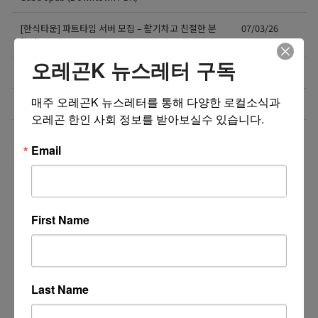
[한식타운] 파트타임 서버 모집 – 활기차고 친절한 분
07/03/26
환영!
오레곤K 뉴스레터 구독
Business Development Manager
07/02/26
매주 오레곤K 뉴스레터를 통해 다양한 로컬소식과 
2차전지 장비 설치 및 유지보수 인재 채용
07/02/26
오레곤 한인 사회 정보를 받아보실수 있습니다.
더보기 >>
Email
First Name
Last Name