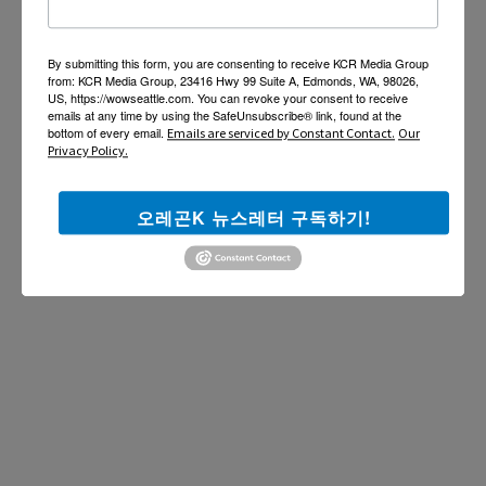
By submitting this form, you are consenting to receive KCR Media Group
from: KCR Media Group, 23416 Hwy 99 Suite A, Edmonds, WA, 98026,
US, https://wowseattle.com. You can revoke your consent to receive
emails at any time by using the SafeUnsubscribe® link, found at the
bottom of every email.
Emails are serviced by Constant Contact.
Our
Privacy Policy.
오레곤K 뉴스레터 구독하기!