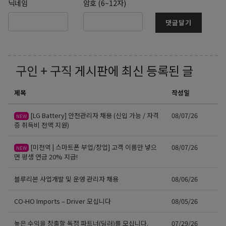
닉네임
암호 (6~12자)
댓글달기
구인 + 구직
게시판에 최신 등록된 글
제목
작성일
[LG Battery] 안전관리자 채용 (신입 가능 / 자격
08/07/26
NEW
증 취득비 전액 지원)
[미전역 | 스마트폰 부업/창업] 고객 이름만 넣으
08/07/26
NEW
면 평생 연금 20% 지급!
블루리본 사업개발 및 운영 관리자 채용
08/06/26
CO-HO Imports – Driver 모십니다
08/05/26
높은 수익을 창출할 독점 파트너(딜러)를 모십니다.
07/29/26