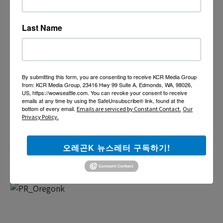
Last Name
By submitting this form, you are consenting to receive KCR Media Group
from: KCR Media Group, 23416 Hwy 99 Suite A, Edmonds, WA, 98026,
US, https://wowseattle.com. You can revoke your consent to receive
emails at any time by using the SafeUnsubscribe® link, found at the
bottom of every email.
Emails are serviced by Constant Contact.
Our
Privacy Policy.
오레곤K 뉴스레터 구독하기!