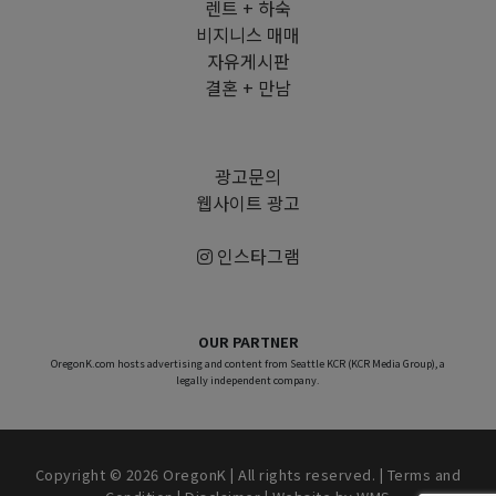
렌트 + 하숙
비지니스 매매
자유게시판
결혼 + 만남
광고문의
웹사이트 광고
인스타그램
OUR PARTNER
OregonK.com hosts advertising and content from Seattle KCR (KCR Media Group), a
legally independent company.
Copyright © 2026 OregonK | All rights reserved. |
Terms and