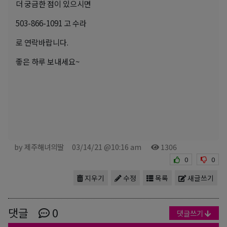
더 궁금한 점이 있으시면
503-866-1091 고 수라
로 연락바랍니다.
좋은 하루 보내세요~
by 제주해녀의딸
03/14/21 @10:16 am
1306
0
0
지우기
수정
목록
새글쓰기
댓글
0
댓글쓰기