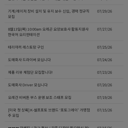
기계/레이저 장비 설치 및 유지 보수 신입, 경력 정규직
07/29/26
모집
8월13일(목) 10:00am 오레곤 요양보호사 활동지원사
07/27/26
한국어 오리엔테이션
테리야끼 레스토랑 구인
07/25/26
도매회사 드라이버 모십니다
07/24/26
제품 리뷰 체험단 모집합니다!
07/23/26
도매회사 Driver 모십니다
07/20/26
오레건 비버튼 부스 운영 보조 스태프 모집
07/19/26
[미국 첫 상륙] K-셀프포토 브랜드 ‘포토그레이’ 가맹점
07/15/26
주 모집
❤️❤️❤️ 마케팅 / 광고 홍보 / 각종 디자인 필요하신 분!
07/15/26