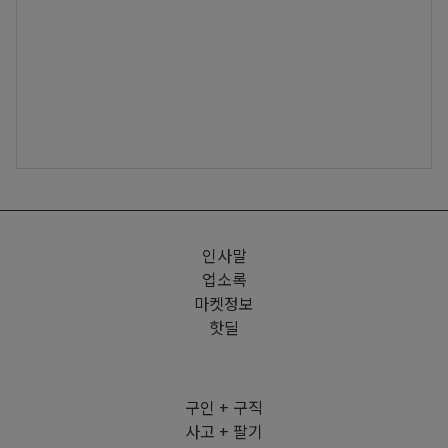
인사말
업소록
마켓정보
핫딜
구인 + 구직
사고 + 팔기