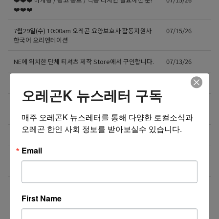
❤️❤️❤️
7월29일(수) 10:00am 오레곤 요양보호사 활동지원사
07/15/26
한국어 오리엔테이션
NE에 위치한 단체 티셔츠 제작 Store에서 구인합니다.
07/13/26
도매회사 드라이버 모십니다
07/12/26
오레곤K 뉴스레터 구독
직업을 바꾸는 것이 아니라, 미래를 바꾸는 선택일 수
07/08/26
도 있습니다.
매주 오레곤K 뉴스레터를 통해 다양한 로컬소식과 
오레곤 한인 사회 정보를 받아보실수 있습니다.
Resin rose bjd 인형행사 2일 통역사 구합니다.
07/08/26
Email
새로운 포차 서버구함 / Server needed for Korean
07/06/26
Gastropub (Downtown PDX)
더보기 >>
First Name