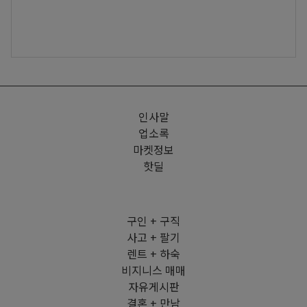
인사말
업소록
마켓정보
핫딜
구인 + 구직
사고 + 팔기
렌트 + 하숙
비지니스 매매
자유게시판
결혼 + 만남