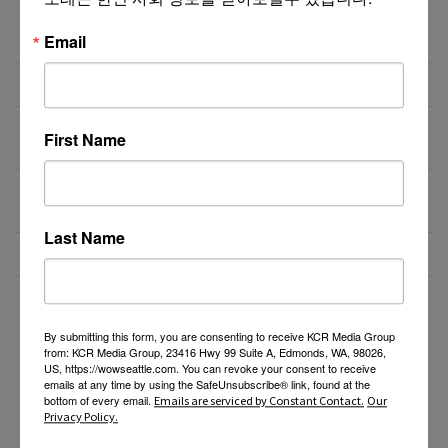
직업을 바꾸는 것이 아니라, 미래를 바꾸는 선택일 수
07/08/26
Email
도 있습니다.
Resin rose bjd 인형행사 2일 통역사 구합니다.
07/08/26
새로운 포차 서버구함 / Server needed for Korean
07/06/26
First Name
Gastropub (Downtown PDX)
[한식타운] 파트타임 서버 모집 – 활기차고 친절한 분
07/03/26
환영!
Last Name
Business Development Manager
07/02/26
더보기 >>
By submitting this form, you are consenting to receive KCR Media Group
from: KCR Media Group, 23416 Hwy 99 Suite A, Edmonds, WA, 98026,
US, https://wowseattle.com. You can revoke your consent to receive
emails at any time by using the SafeUnsubscribe® link, found at the
bottom of every email.
Emails are serviced by Constant Contact.
Our
Privacy Policy.