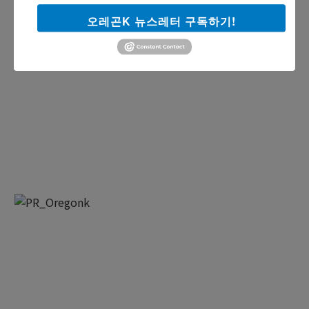
오레곤K 뉴스레터 구독하기!