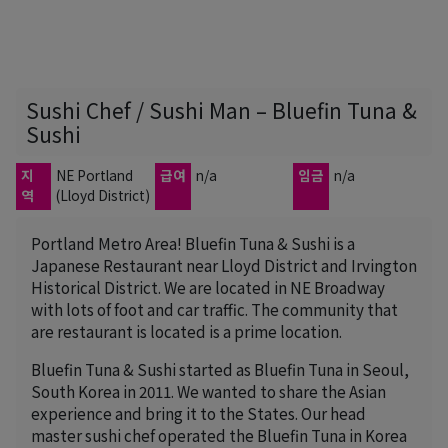
Sushi Chef / Sushi Man – Bluefin Tuna &
Sushi
지
NE Portland
급여
n/a
임금
n/a
역
(Lloyd District)
Portland Metro Area! Bluefin Tuna & Sushi is a
Japanese Restaurant near Lloyd District and Irvington
Historical District. We are located in NE Broadway
with lots of foot and car traffic. The community that
are restaurant is located is a prime location.
Bluefin Tuna & Sushi started as Bluefin Tuna in Seoul,
South Korea in 2011. We wanted to share the Asian
experience and bring it to the States. Our head
master sushi chef operated the Bluefin Tuna in Korea