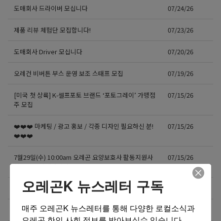
도매회사 드라이버 모십니다
07/24/26
제품 리뷰 체험단 모집합니다!
07/23/26
도매회사 Driver 모십니다
07/20/26
오레건 비버튼 부스 운영 보조 스태프 모집
07/19/26
[미국 첫 상륙] K-셀프포토 브랜드 ‘포토그레이’ 가맹점
07/15/26
주 모집
❤️❤️❤️ 마케팅 / 광고 홍보 / 각종 디자인 필요하신 분!
07/15/26
❤️❤️❤️
7월29일(수) 10:00am 오레곤 요양보호사 활동지원사
07/15/26
한국어 오리엔테이션
오레곤K 뉴스레터 구독
NE에 위치한 단체 티셔츠 제작 Store에서 구인합니다.
07/13/26
매주 오레곤K 뉴스레터를 통해 다양한 로컬소식과 
도매회사 드라이버 모십니다
07/12/26
오레곤 한인 사회 정보를 받아보실수 있습니다.