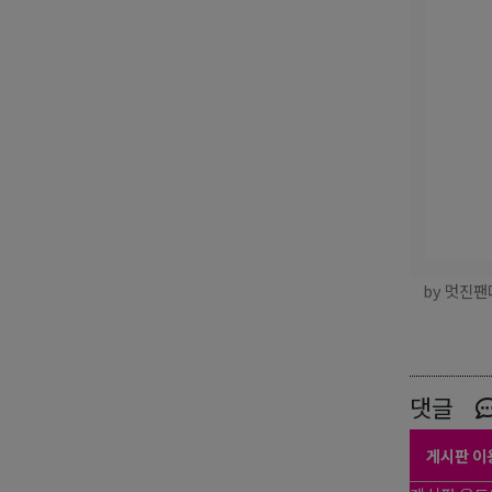
by 멋진팬
댓글
게시판 이