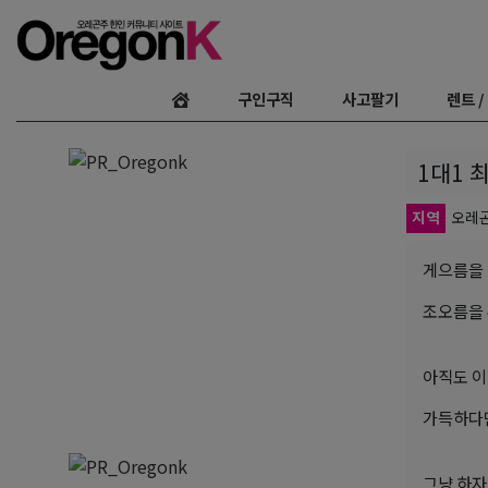
구인구직
사고팔기
렌트 /
1대1 
지역
오레
게으름을
조오름을 
아직도 이
가득하다
그냥 하자