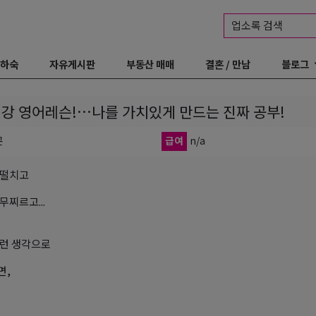
업소록 검색
 하숙
자유게시판
부동산 매매
결혼 / 만남
블로그
최강 영어레슨!…나를 가치있게 만드는 진짜 공부!
곤
급여
n/a
 떨치고
무찌르고...
런 생각으로
면,
.