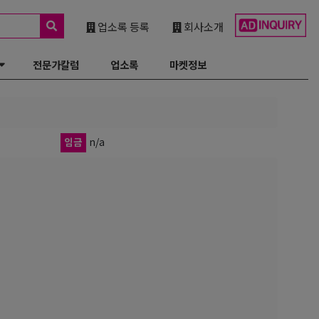
업소록 등록
회사소개
전문가칼럼
업소록
마켓정보
임금
n/a