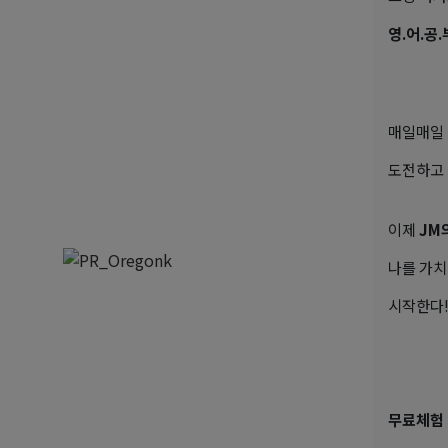
영.어.공.
매일매일
도전하고 
이제
JM
나를 가치
시작한다
무료체험 