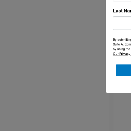
Last N
By submittin
Suite A, Edm
by using the
Our Privacy 