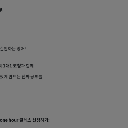
부.
실천하는 엉어!
의 1대1 코칭
과 함께
있게 만드는 진짜 공부를
!
one hour 클레스 신청하기: