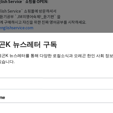
lish Service` 쇼핑몰 OPEN:
glish Service` 쇼핑몰에 방문하셔서
듣기공부 `JM의영어숙제!_듣기편` 을
게 구매하시고 자신을 위한 진짜 영어공부를 시작하세요.
nglishservice.com
곤K 뉴스레터 구독
재즈와 마음 이야기_영어로 읽는 마음 이야기
레곤K 뉴스레터를 통해 다양한 로컬소식과 오레곤 한인 사회 정
ver.com/lydianish/222216075712
있습니다.
ame