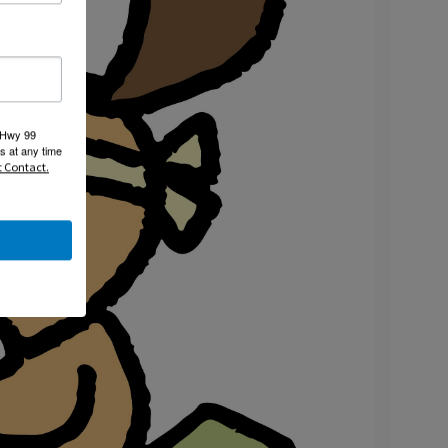
 Hwy 99
s at any time
t Contact.