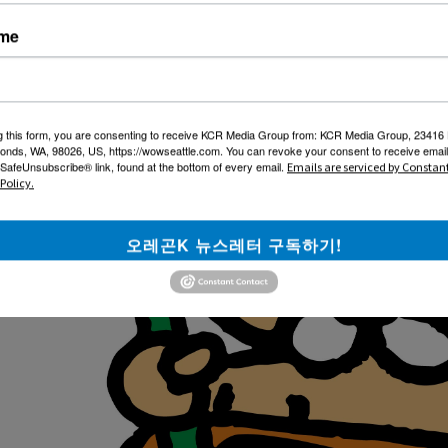
ame
g this form, you are consenting to receive KCR Media Group from: KCR Media Group, 23416
onds, WA, 98026, US, https://wowseattle.com. You can revoke your consent to receive email
 SafeUnsubscribe® link, found at the bottom of every email.
Emails are serviced by Constan
Policy.
오레곤K 뉴스레터 구독하기!