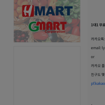
1대1 무
카카오톡: l
email: 
or
카카오 플
친구도 맺
pf.kaka