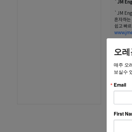
`JM Eng
`JM En
혼자하는 
쉽고 빠르
www.jme
오레
JM`s 
매주 오
blog.na
보실수 
Email
First N