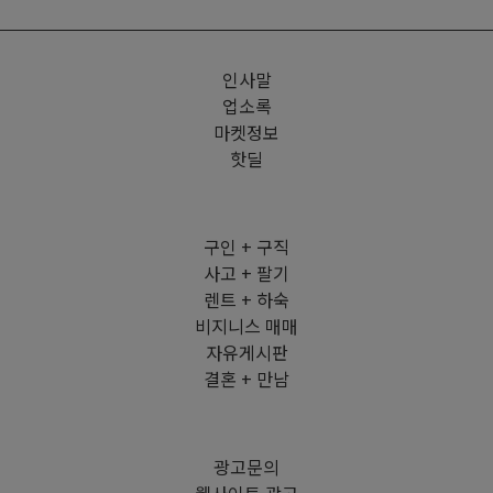
인사말
업소록
마켓정보
핫딜
구인 + 구직
사고 + 팔기
렌트 + 하숙
비지니스 매매
자유게시판
결혼 + 만남
광고문의