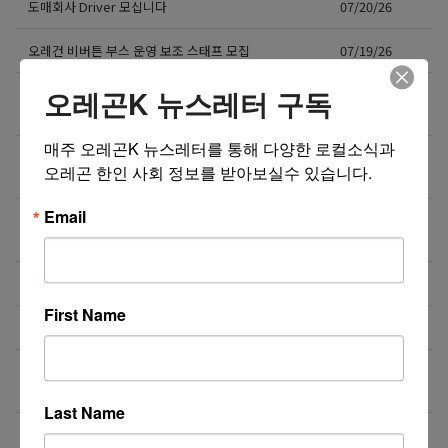
도매회사 Driver 모십니다
07/20/26
오레건 비버튼 부스 운영 보조 스태프 모집
07/19/26
오레곤K 뉴스레터 구독
[미국 첫 상륙] K-셀프포토 브랜드 ‘포토그레이’ 가맹점
07/15/26
주 모집
매주 오레곤K 뉴스레터를 통해 다양한 로컬소식과 
❤️❤️❤️ 마케팅 / 광고 홍보 / 각종 디자인 필요하신 분!
07/15/26
오레곤 한인 사회 정보를 받아보실수 있습니다.
❤️❤️❤️
Email
7월29일(수) 10:00am 오레곤 요양보호사 활동지원사
07/15/26
한국어 오리엔테이션
NE에 위치한 단체 티셔츠 제작 Store에서 구인합니다.
07/13/26
First Name
도매회사 드라이버 모십니다
07/12/26
직업을 바꾸는 것이 아니라, 미래를 바꾸는 선택일 수
07/08/26
도 있습니다.
Last Name
Resin rose bjd 인형행사 2일 통역사 구합니다.
07/08/26