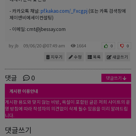
- 카카오톡 채널:
pf.kakao.com/_Fxcgpj
(또는 카톡 검색창에
제이앤비에세이컨설팅)
- 이메일: cmt@jbessay.com
by jb
09/06/20 @07:49 am
1664
0
0
지우기
수정
목록
새글쓰기
댓글
0
댓글쓰기
게시판 이용안내
게시판 용도와 맞지 않는 비방, 욕설이 포함된 글은 저희 사이트의 운
영 방침에 따라 작성자의 의견없이 삭제 될수 있음을 미리 알려드립
니다.
댓글쓰기