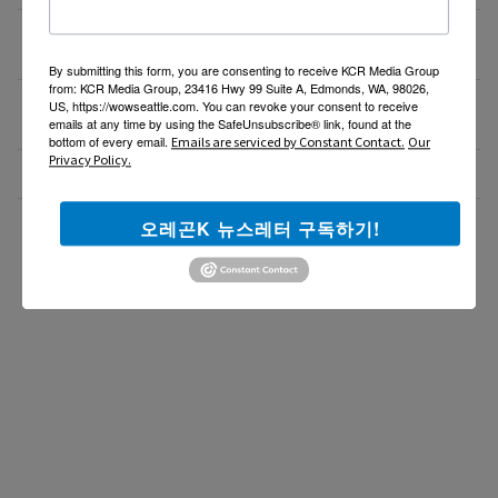
새로운 포차 서버구함 / Server needed for Korean
07/06/26
Gastropub (Downtown PDX)
By submitting this form, you are consenting to receive KCR Media Group
from: KCR Media Group, 23416 Hwy 99 Suite A, Edmonds, WA, 98026,
[한식타운] 파트타임 서버 모집 – 활기차고 친절한 분
07/03/26
US, https://wowseattle.com. You can revoke your consent to receive
emails at any time by using the SafeUnsubscribe® link, found at the
환영!
bottom of every email.
Emails are serviced by Constant Contact.
Our
Privacy Policy.
Business Development Manager
07/02/26
더보기 >>
오레곤K 뉴스레터 구독하기!