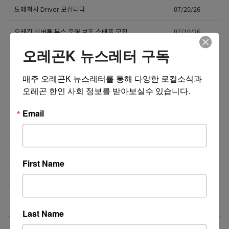
도매회사 Driver 모십니다
07/20/26
오레건 비버튼 부스 운영 보조 스태프 모집
07/19/26
오레곤K 뉴스레터 구독
[미국 첫 상륙] K-셀프포토 브랜드 ‘포토그레이’ 가맹점
07/15/26
주 모집
매주 오레곤K 뉴스레터를 통해 다양한 로컬소식과 
❤️❤️❤️ 마케팅 / 광고 홍보 / 각종 디자인 필요하신 분!
07/15/26
오레곤 한인 사회 정보를 받아보실수 있습니다.
❤️❤️❤️
Email
7월29일(수) 10:00am 오레곤 요양보호사 활동지원사
07/15/26
한국어 오리엔테이션
NE에 위치한 단체 티셔츠 제작 Store에서 구인합니다.
07/13/26
First Name
도매회사 드라이버 모십니다
07/12/26
직업을 바꾸는 것이 아니라, 미래를 바꾸는 선택일 수
07/08/26
도 있습니다.
Last Name
Resin rose bjd 인형행사 2일 통역사 구합니다.
07/08/26