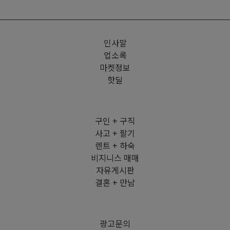
인사말
업소록
마켓정보
핫딜
구인 + 구직
사고 + 팔기
렌트 + 하숙
비지니스 매매
자유게시판
결혼 + 만남
광고문의