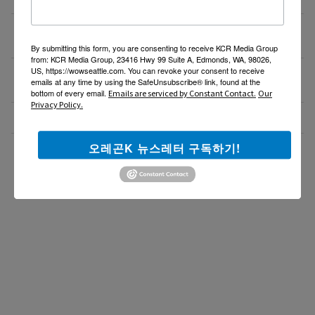
새로운 포차 서버구함 / Server needed for Korean
07/06/26
Gastropub (Downtown PDX)
By submitting this form, you are consenting to receive KCR Media Group
from: KCR Media Group, 23416 Hwy 99 Suite A, Edmonds, WA, 98026,
US, https://wowseattle.com. You can revoke your consent to receive
[한식타운] 파트타임 서버 모집 – 활기차고 친절한 분
07/03/26
emails at any time by using the SafeUnsubscribe® link, found at the
환영!
bottom of every email.
Emails are serviced by Constant Contact.
Our
Privacy Policy.
Business Development Manager
07/02/26
오레곤K 뉴스레터 구독하기!
더보기 >>