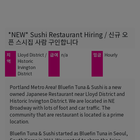
*NEW* Sushi Restaurant Hiring / 신규 오
픈 스시집 사람 구인합니다
지
Lloyd District /
급여
n/a
임금
Hourly
역
Historic
Irvington
District
Portland Metro Area! Bluefin Tuna & Sushi is a new
owned Japanese Restaurant near Lloyd District and
Historic Irvington District. We are located in NE
Broadway with lots of foot and car traffic. The
community that are restaurant is located is a prime
location.
Bluefin Tuna & Sushi started as Bluefin Tuna in Seoul,
South Korea in 2011. We wanted to share the Asian