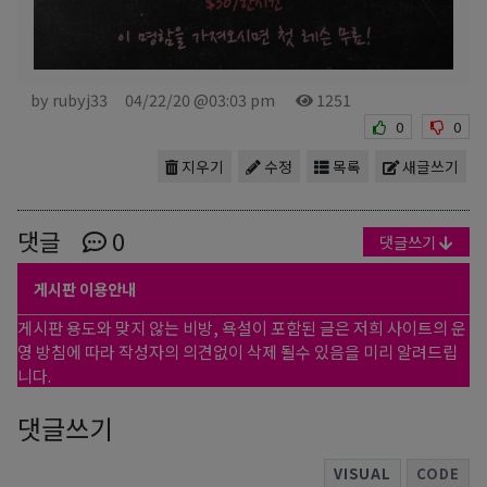
by rubyj33
04/22/20 @03:03 pm
1251
0
0
지우기
수정
목록
새글쓰기
댓글
0
댓글쓰기
게시판 이용안내
게시판 용도와 맞지 않는 비방, 욕설이 포함된 글은 저희 사이트의 운
영 방침에 따라 작성자의 의견없이 삭제 될수 있음을 미리 알려드립
니다.
댓글쓰기
VISUAL
CODE