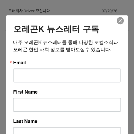
도매회사 Driver 모십니다
07/20/26
오레건 비버튼 부스 운영 보조 스태프 모집
07/19/26
오레곤K 뉴스레터 구독
[미국 첫 상륙] K-셀프포토 브랜드 ‘포토그레이’ 가맹점
07/15/26
매주 오레곤K 뉴스레터를 통해 다양한 로컬소식과 
주 모집
오레곤 한인 사회 정보를 받아보실수 있습니다.
❤️❤️❤️ 마케팅 / 광고 홍보 / 각종 디자인 필요하신 분!
07/15/26
❤️❤️❤️
Email
7월29일(수) 10:00am 오레곤 요양보호사 활동지원사
07/15/26
한국어 오리엔테이션
First Name
NE에 위치한 단체 티셔츠 제작 Store에서 구인합니다.
07/13/26
도매회사 드라이버 모십니다
07/12/26
직업을 바꾸는 것이 아니라, 미래를 바꾸는 선택일 수
07/08/26
Last Name
도 있습니다.