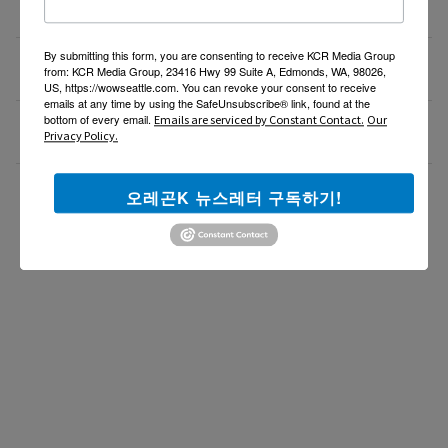
Resin rose bjd 인형행사 2일 통역사 구합니다.
07/08/26
By submitting this form, you are consenting to receive KCR Media Group
새로운 포차 서버구함 / Server needed for Korean
07/06/26
from: KCR Media Group, 23416 Hwy 99 Suite A, Edmonds, WA, 98026,
Gastropub (Downtown PDX)
US, https://wowseattle.com. You can revoke your consent to receive
emails at any time by using the SafeUnsubscribe® link, found at the
bottom of every email.
Emails are serviced by Constant Contact.
Our
[한식타운] 파트타임 서버 모집 – 활기차고 친절한 분
07/03/26
Privacy Policy.
환영!
더보기 >>
오레곤K 뉴스레터 구독하기!