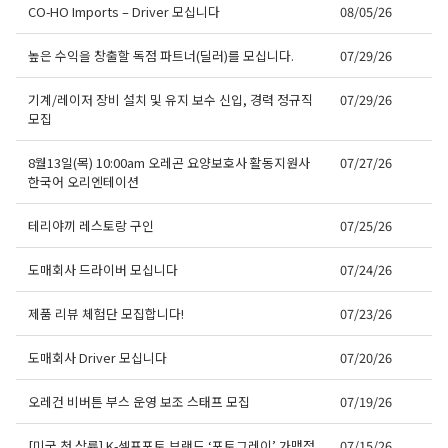
CO-HO Imports – Driver 모십니다
08/05/26
높은 수익을 창출할 독점 파트너(딜러)를 모십니다.
07/29/26
기계/레이저 장비 설치 및 유지 보수 신입, 경력 정규직
07/29/26
모집
8월13일(목) 10:00am 오레곤 요양보호사 활동지원사
07/27/26
한국어 오리엔테이션
테리야끼 레스토랑 구인
07/25/26
도매회사 드라이버 모십니다
07/24/26
제품 리뷰 체험단 모집합니다!
07/23/26
도매회사 Driver 모십니다
07/20/26
오레건 비버튼 부스 운영 보조 스태프 모집
07/19/26
[미국 첫 상륙] K-셀프포토 브랜드 ‘포토그레이’ 가맹점
07/15/26