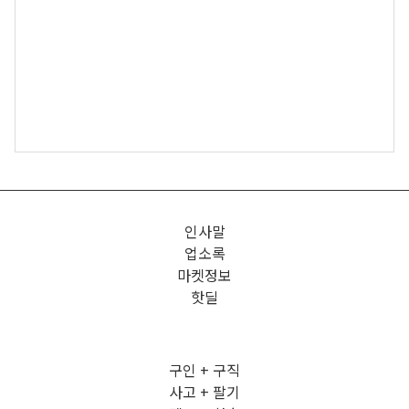
인사말
업소록
마켓정보
핫딜
구인 + 구직
사고 + 팔기