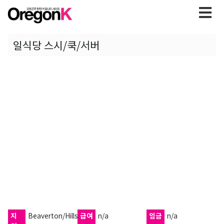
일식당 스시/쿡/서버
지
Beaverton/Hillsboro
급여
n/a
임금
n/a