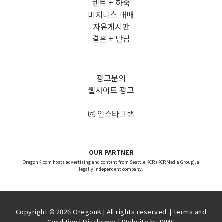
렌트 + 하숙
비지니스 매매
자유게시판
결혼 + 만남
광고문의
웹사이트 광고
인스타그램
OUR PARTNER
OregonK.com hosts advertising and content from Seattle KCR (KCR Media Group), a
legally independent company.
Copyright © 2026 OregonK | All rights reserved. |
Terms and
Condition
|
Disclaimer
| Website by
WMS