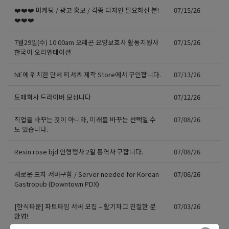
❤️❤️❤️ 마케팅 / 광고 홍보 / 각종 디자인 필요하신 분!
07/15/26
❤️❤️❤️
7월29일(수) 10:00am 오레곤 요양보호사 활동지원사
07/15/26
한국어 오리엔테이션
NE에 위치한 단체 티셔츠 제작 Store에서 구인합니다.
07/13/26
도매회사 드라이버 모십니다
07/12/26
직업을 바꾸는 것이 아니라, 미래를 바꾸는 선택일 수
07/08/26
도 있습니다.
Resin rose bjd 인형행사 2일 통역사 구합니다.
07/08/26
새로운 포차 서버구함 / Server needed for Korean
07/06/26
Gastropub (Downtown PDX)
[한식타운] 파트타임 서버 모집 – 활기차고 친절한 분
07/03/26
환영!