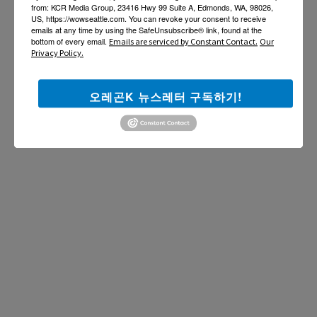
from: KCR Media Group, 23416 Hwy 99 Suite A, Edmonds, WA, 98026,
US, https://wowseattle.com. You can revoke your consent to receive
emails at any time by using the SafeUnsubscribe® link, found at the
bottom of every email.
Emails are serviced by Constant Contact.
Our
Privacy Policy.
오레곤K 뉴스레터 구독하기!