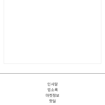
인사말
업소록
마켓정보
핫딜