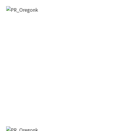
US, https://wowseattle.com. You can revoke your consent to receive
emails at any time by using the SafeUnsubscribe® link, found at the
bottom of every email.
Emails are serviced by Constant Contact.
Our
Privacy Policy.
오레곤K 뉴스레터 구독하기!