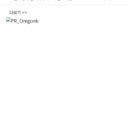
오레곤K 뉴스레터 구독
더보기 >>
매주 오레곤K 뉴스레터를 통해 다양한 로컬소식과 
오레곤 한인 사회 정보를 받아보실수 있습니다.
Email
First Name
Last Name
By submitting this form, you are consenting to receive KCR Media Group
from: KCR Media Group, 23416 Hwy 99 Suite A, Edmonds, WA, 98026,