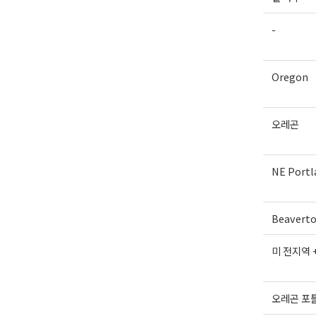
-
Oregon
오레곤
NE Portl
Beavert
미 전지역 
오레곤 포