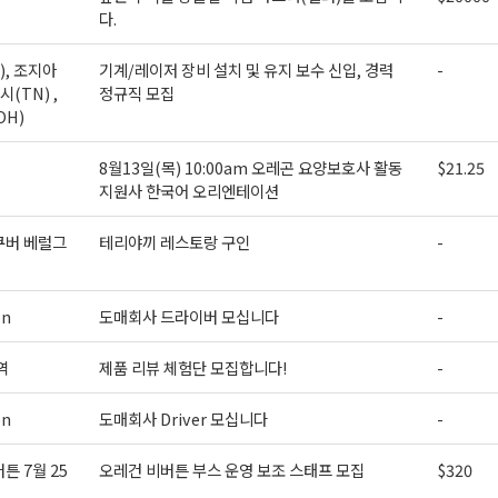
다.
), 조지아
기계/레이저 장비 설치 및 유지 보수 신입, 경력
-
시(TN) ,
정규직 모집
OH)
8월13일(목) 10:00am 오레곤 요양보호사 활동
$21.25
지원사 한국어 오리엔테이션
쿠버 베럴그
테리야끼 레스토랑 구인
-
on
도매회사 드라이버 모십니다
-
역
제품 리뷰 체험단 모집합니다!
-
on
도매회사 Driver 모십니다
-
튼 7월 25
오레건 비버튼 부스 운영 보조 스태프 모집
$320