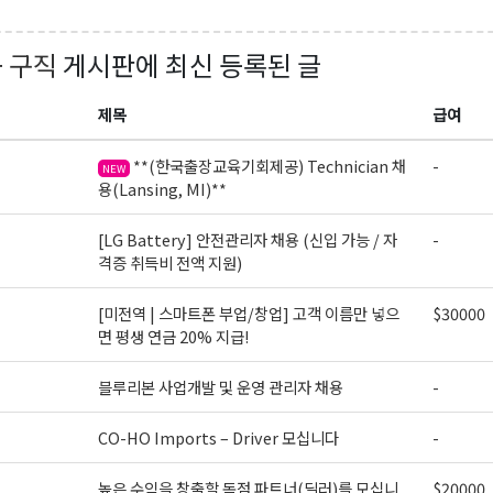
+ 구직
게시판에 최신 등록된 글
g this form, you are consenting to receive KCR Media Group from: KCR Media Group, 23416
제목
급여
onds, WA, 98026, US, https://wowseattle.com. You can revoke your consent to receive email
 SafeUnsubscribe® link, found at the bottom of every email.
Emails are serviced by Constan
Policy.
**(한국출장교육기회제공) Technician 채
-
NEW
용(Lansing, MI)**
오레곤K 뉴스레터 구독하기!
[LG Battery] 안전관리자 채용 (신입 가능 / 자
-
격증 취득비 전액 지원)
[미전역 | 스마트폰 부업/창업] 고객 이름만 넣으
$30000
면 평생 연금 20% 지급!
블루리본 사업개발 및 운영 관리자 채용
-
CO-HO Imports – Driver 모십니다
-
높은 수익을 창출할 독점 파트너(딜러)를 모십니
$20000