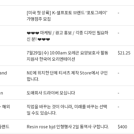
[미국 첫 상륙] K-셀프포토 브랜드 ‘포토그레이’
-
가맹점주 모집
❤️❤️❤️ 마케팅 / 광고 홍보 / 각종 디자인 필요하
-
신 분! ❤️❤️❤️
7월29일(수) 10:00am 오레곤 요양보호사 활동
$21.25
지원사 한국어 오리엔테이션
and
NE에 위치한 단체 티셔츠 제작 Store에서 구인
-
합니다.
on
도매회사 드라이버 모십니다
-
+ 해외
직업을 바꾸는 것이 아니라, 미래를 바꾸는 선택
-
일 수도 있습니다.
틀랜드
Resin rose bjd 인형행사 2일 통역사 구합니다.
$400