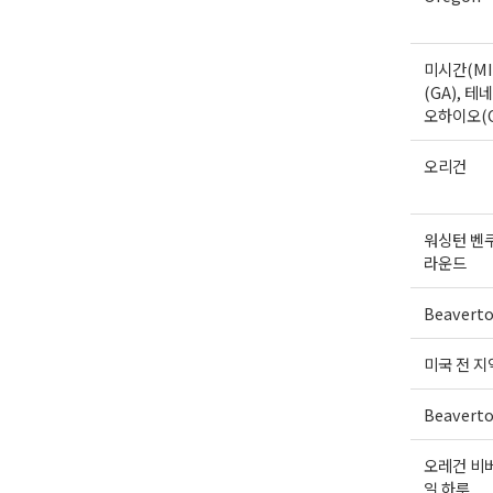
미시간(MI
(GA), 테네
오하이오(
오리건
워싱턴 벤
라운드
Beavert
미국 전 지
Beavert
오레건 비버
일 하루