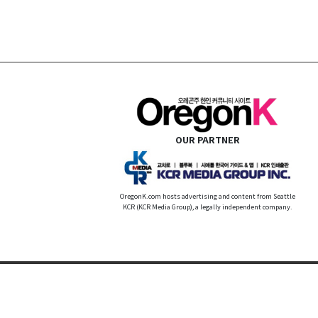
OUR PARTNER
OregonK.com hosts advertising and content from Seattle
KCR (KCR Media Group), a legally independent company.
Website by
WMS