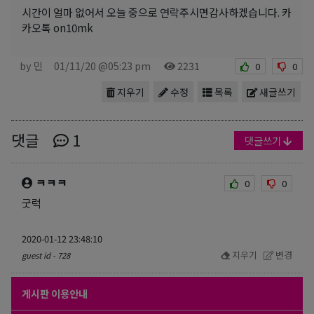
시간이 얼마 없어서 오늘 중으로 연락주시면감사하겠습니다. 카
카오톡 on10mk
by 민
01/11/20 @05:23 pm
2231
0
0
지우기
수정
목록
새글쓰기
댓글
1
댓글쓰기
ㅋㅋㅋ
0
0
굿럭
2020-01-12 23:48:10
지우기
변경
guest id - 728
게시판 이용안내