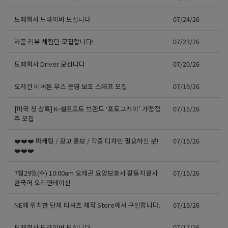
도매회사 드라이버 모십니다
07/24/26
제품 리뷰 체험단 모집합니다!
07/23/26
도매회사 Driver 모십니다
07/20/26
오레건 비버튼 부스 운영 보조 스태프 모집
07/19/26
[미국 첫 상륙] K-셀프포토 브랜드 ‘포토그레이’ 가맹점
07/15/26
주 모집
❤️❤️❤️ 마케팅 / 광고 홍보 / 각종 디자인 필요하신 분!
07/15/26
❤️❤️❤️
7월29일(수) 10:00am 오레곤 요양보호사 활동지원사
07/15/26
한국어 오리엔테이션
NE에 위치한 단체 티셔츠 제작 Store에서 구인합니다.
07/13/26
도매회사 드라이버 모십니다
07/12/26