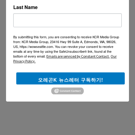
Last Name
By submitting this form, you are consenting to receive KCR Media Group
from: KCR Media Group, 23416 Hwy 99 Suite A, Edmonds, WA, 98026,
US, https://wowseattle.com. You can revoke your consent to receive
emails at any time by using the SafeUnsubscribe® link, found at the
bottom of every email.
Emails are serviced by Constant Contact.
Our
Privacy Policy.
오레곤K 뉴스레터 구독하기!