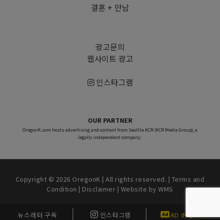
결혼 + 만남
광고문의
웹사이트 광고
인스타그램
OUR PARTNER
OregonK.com hosts advertising and content from Seattle KCR (KCR Media Group), a
legally independent company.
Copyright © 2026 OregonK | All rights reserved. |
Terms and
Condition
|
Disclaimer
| Website by
WMS
뉴스레터 구독
인스타그램
AD INQUIRY