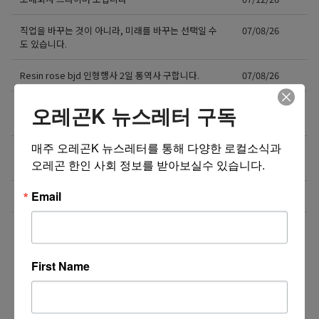
직업을 바꾸는 것이 아니라, 미래를 바꾸는 선택일 수
07/08/26
도 있습니다.
Resin rose bjd 인형행사 2일 통역사 구합니다.
07/08/26
새로운 포차 서버구함 / Server needed for Korean
07/06/26
오레곤K 뉴스레터 구독
Gastropub (Downtown PDX)
매주 오레곤K 뉴스레터를 통해 다양한 로컬소식과 
[한식타운] 파트타임 서버 모집 – 활기차고 친절한 분
07/03/26
오레곤 한인 사회 정보를 받아보실수 있습니다.
환영!
Email
Business Development Manager
07/02/26
더보기 >>
First Name