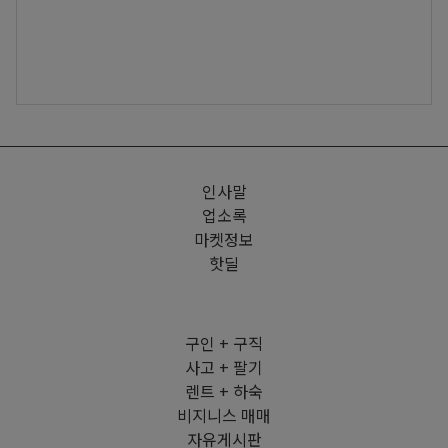
인사말
업소록
마켓정보
핫딜
구인 + 구직
사고 + 팔기
렌트 + 하숙
비지니스 매매
자유게시판