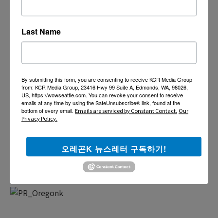
Last Name
By submitting this form, you are consenting to receive KCR Media Group
from: KCR Media Group, 23416 Hwy 99 Suite A, Edmonds, WA, 98026,
US, https://wowseattle.com. You can revoke your consent to receive
emails at any time by using the SafeUnsubscribe® link, found at the
bottom of every email.
Emails are serviced by Constant Contact.
Our
Privacy Policy.
오레곤K 뉴스레터 구독하기!