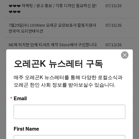
❤️❤️❤️ 마케팅 / 광고 홍보 / 각종 디자인 필요하신 분!
07/15/26
❤️❤️❤️
7월29일(수) 10:00am 오레곤 요양보호사 활동지원사
07/15/26
한국어 오리엔테이션
NE에 위치한 단체 티셔츠 제작 Store에서 구인합니다.
07/13/26
도매회사 드라이버 모십니다
07/12/26
오레곤K 뉴스레터 구독
직업을 바꾸는 것이 아니라, 미래를 바꾸는 선택일 수
07/08/26
매주 오레곤K 뉴스레터를 통해 다양한 로컬소식과 
도 있습니다.
오레곤 한인 사회 정보를 받아보실수 있습니다.
Resin rose bjd 인형행사 2일 통역사 구합니다.
07/08/26
Email
새로운 포차 서버구함 / Server needed for Korean
07/06/26
Gastropub (Downtown PDX)
더보기 >>
First Name