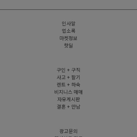
인사말
업소록
마켓정보
핫딜
구인 + 구직
사고 + 팔기
렌트 + 하숙
비지니스 매매
자유게시판
결혼 + 만남
광고문의