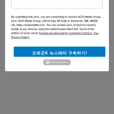
By submitting this form, you are consenting to receive KCR Media Group
from: KCR Media Group, 23416 Hwy 99 Suite A, Edmonds, WA, 98026,
US, https://wowseattle.com. You can revoke your consent to receive
emails at any time by using the SafeUnsubscribe® link, found at the
bottom of every email.
Emails are serviced by Constant Contact.
Our
Privacy Policy.
오레곤K 뉴스레터 구독하기!