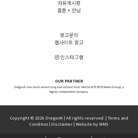
자유게시판
결혼 + 만남
광고문의
웹사이트 광고
인스타그램
OUR PARTNER
OregonK.com hosts advertising and content from Seattle KCR (KCR Media Group), a
legally independent company.
Copyright © 2026 OregonK | All rights reserved. |
Terms and
Condition
|
Disclaimer
| Website by
WMS