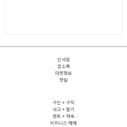
인사말
업소록
마켓정보
핫딜
구인 + 구직
사고 + 팔기
렌트 + 하숙
비지니스 매매