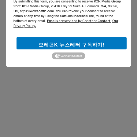
By submitting this form, you are consenting to receive KCR Media Group
from: KCR Media Group, 23416 Hwy 99 Suite A, Edmonds, WA, 98026,
US, https://wowseattle.com. You can revoke your consent to receive
emails at any time by using the SafeUnsubscribe® link, found at the
bottom of every email.
Emails are serviced by Constant Contact.
Our
Privacy Policy.
오레곤K 뉴스레터 구독하기!