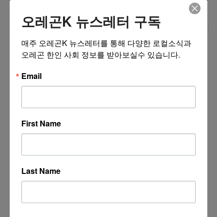
새로운 포차 서버구함 / Server needed for Korean
07/06/26
오레곤K 뉴스레터 구독
Gastropub (Downtown PDX)
더보기 >>
매주 오레곤K 뉴스레터를 통해 다양한 로컬소식과 
오레곤 한인 사회 정보를 받아보실수 있습니다.
Email
First Name
Last Name