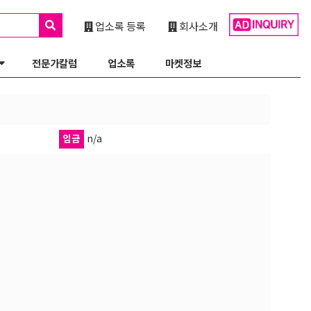
업소록 등록
회사소개
전문가칼럼
업소록
마켓정보
임금
n/a