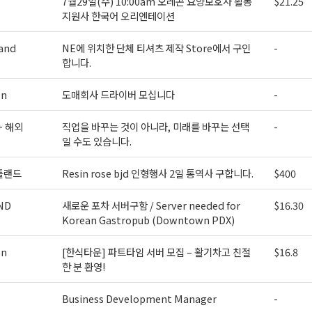
7월29일(수) 10:00am 오레곤 요양보호사 활동
$21.25
지원사 한국어 오리엔테이션
and
NE에 위치한 단체 티셔츠 제작 Store에서 구인
-
합니다.
on
도매회사 드라이버 모십니다
-
+ 해외
직업을 바꾸는 것이 아니라, 미래를 바꾸는 선택
-
일 수도 있습니다.
틀랜드
Resin rose bjd 인형행사 2일 통역사 구합니다.
$400
ND
새로운 포차 서버구함 / Server needed for
$16.30
Korean Gastropub (Downtown PDX)
on
[한식타운] 파트타임 서버 모집 – 활기차고 친절
$16.8
한 분 환영!
Business Development Manager
-