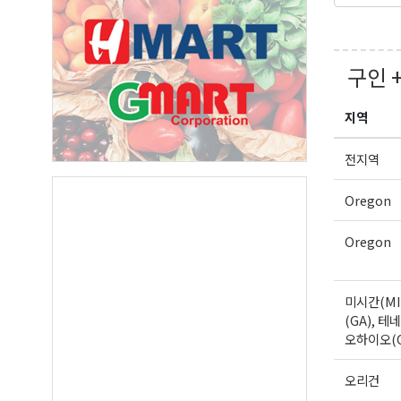
매주 오
보실수 
구인 
Email
지역
전지역
First N
Oregon
Oregon
Last N
미시간(MI
(GA), 테네
오하이오(
By submittin
Suite A, Edm
by using the
오리건
Our Privacy 