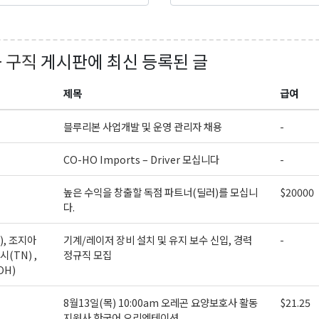
레곤K 뉴스레터를 통해 다양한 로컬소식과 오레곤 한인 사회 정
있습니다.
+ 구직
게시판에 최신 등록된 글
제목
급여
블루리본 사업개발 및 운영 관리자 채용
-
ame
CO-HO Imports – Driver 모십니다
-
높은 수익을 창출할 독점 파트너(딜러)를 모십니
$20000
ame
다.
), 조지아
기계/레이저 장비 설치 및 유지 보수 신입, 경력
-
시(TN) ,
정규직 모집
OH)
g this form, you are consenting to receive KCR Media Group from: KCR Media Group, 23416
onds, WA, 98026, US, https://wowseattle.com. You can revoke your consent to receive email
 SafeUnsubscribe® link, found at the bottom of every email.
Emails are serviced by Constan
8월13일(목) 10:00am 오레곤 요양보호사 활동
$21.25
Policy.
지원사 한국어 오리엔테이션