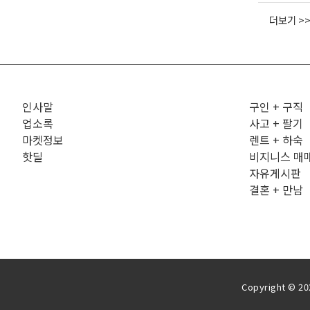
더보기 >
인사말
구인 + 구직
업소록
사고 + 팔기
마켓정보
렌트 + 하숙
핫딜
비지니스 매
자유게시판
결혼 + 만남
Copyright © 202