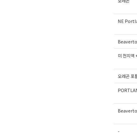
오레곤
NE Portl
Beavert
미 전지역 
오레곤 포
PORTLA
Beavert
-