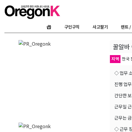
구인구직
사고팔기
렌트 /
꿀알바 
지역
한국
◇ 업무 
진행 업무
간단한 보
근무일 근
근무는 금
◇ 근무 