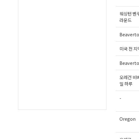
워싱턴 벤
라운드
Beavert
미국 전 지
Beavert
오레건 비버
일 하루
-
Oregon