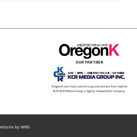
OUR PARTNER
OregonK.com hosts advertising and content from Seattle
KCR (KCR Media Group), a legally independent company.
Website by
WMS