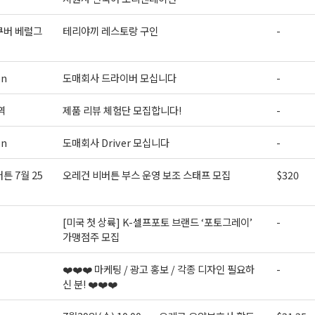
오레곤K 뉴스레터 구독하기!
쿠버 베럴그
테리야끼 레스토랑 구인
-
on
도매회사 드라이버 모십니다
-
역
제품 리뷰 체험단 모집합니다!
-
on
도매회사 Driver 모십니다
-
튼 7월 25
오레건 비버튼 부스 운영 보조 스태프 모집
$320
[미국 첫 상륙] K-셀프포토 브랜드 ‘포토그레이’
-
가맹점주 모집
❤️❤️❤️ 마케팅 / 광고 홍보 / 각종 디자인 필요하
-
신 분! ❤️❤️❤️