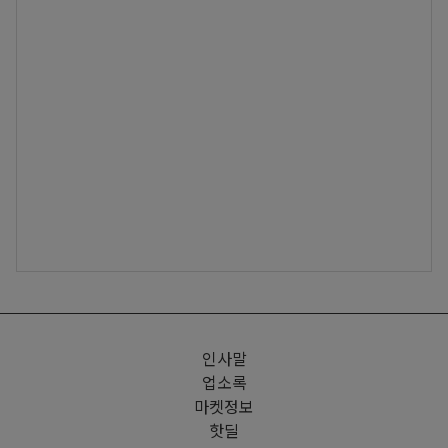
인사말
업소록
마켓정보
핫딜