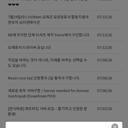
❤️❤️❤️
7월29일(수) 10:00am 오레곤 요양보호사 활동지원사
07/15/26
한국어 오리엔테이션
NE에 위치한 단체 티셔츠 제작 Store에서 구인합니다.
07/13/26
도매회사 드라이버 모십니다
07/12/26
직업을 바꾸는 것이 아니라, 미래를 바꾸는 선택일 수
07/08/26
도 있습니다.
Resin rose bjd 인형행사 2일 통역사 구합니다.
07/08/26
새로운 포차 서버구함 / Server needed for Korean
07/06/26
Gastropub (Downtown PDX)
[한식타운] 파트타임 서버 모집 – 활기차고 친절한 분
07/03/26
환영!
Business Development Manager
07/02/26