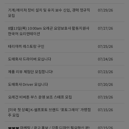
기계/레이저 장비 설치 및 유지 보수 신입, 경력 정규직
07/29/26
모집
8월13일(목) 10:00am 오레곤 요양보호사 활동지원사
07/27/26
한국어 오리엔테이션
테리야끼 레스토랑 구인
07/25/26
도매회사 드라이버 모십니다
07/24/26
제품 리뷰 체험단 모집합니다!
07/23/26
도매회사 Driver 모십니다
07/20/26
오레건 비버튼 부스 운영 보조 스태프 모집
07/19/26
[미국 첫 상륙] K-셀프포토 브랜드 ‘포토그레이’ 가맹점
07/15/26
주 모집
❤️❤️❤️ 마케팅 / 광고 홍보 / 각종 디자인 필요하신 분!
07/15/26