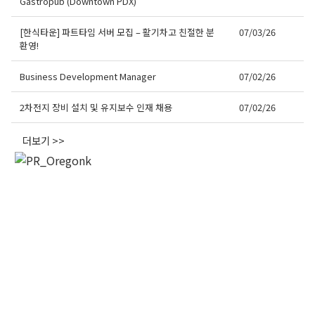
Gastropub (Downtown PDX)
[한식타운] 파트타임 서버 모집 – 활기차고 친절한 분
07/03/26
환영!
오레곤K 뉴스레터 구독
Business Development Manager
07/02/26
매주 오레곤K 뉴스레터를 통해 다양한 로컬소식과 
2차전지 장비 설치 및 유지보수 인재 채용
07/02/26
오레곤 한인 사회 정보를 받아보실수 있습니다.
더보기 >>
Email
First Name
Last Name