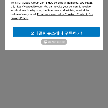
from: KCR Media Group, 23416 Hwy 99 Suite A, Edmonds, WA, 98026,
US, https://wowseattle.com. You can revoke your consent to receive
emails at any time by using the SafeUnsubscribe® link, found at the
bottom of every email.
Emails are serviced by Constant Contact.
Our
Privacy Policy.
오레곤K 뉴스레터 구독하기!