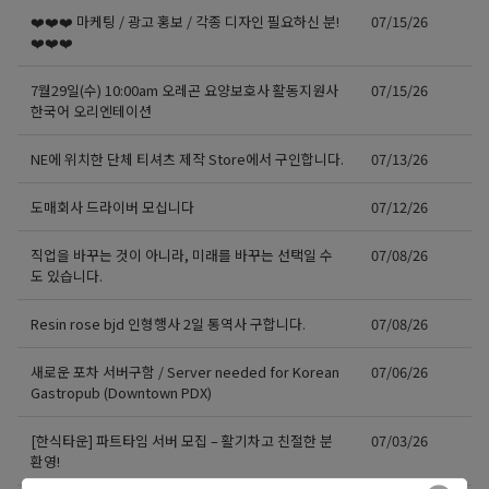
❤️❤️❤️ 마케팅 / 광고 홍보 / 각종 디자인 필요하신 분!
07/15/26
❤️❤️❤️
7월29일(수) 10:00am 오레곤 요양보호사 활동지원사
07/15/26
한국어 오리엔테이션
NE에 위치한 단체 티셔츠 제작 Store에서 구인합니다.
07/13/26
도매회사 드라이버 모십니다
07/12/26
직업을 바꾸는 것이 아니라, 미래를 바꾸는 선택일 수
07/08/26
도 있습니다.
Resin rose bjd 인형행사 2일 통역사 구합니다.
07/08/26
새로운 포차 서버구함 / Server needed for Korean
07/06/26
Gastropub (Downtown PDX)
[한식타운] 파트타임 서버 모집 – 활기차고 친절한 분
07/03/26
환영!