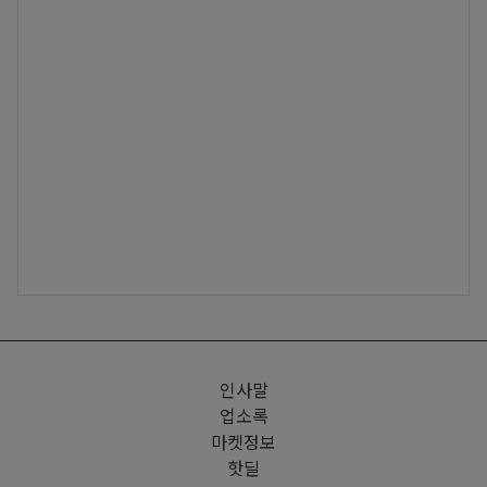
인사말
업소록
마켓정보
핫딜