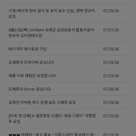
기계/레이저 장비 설치 및 유지 보수 신입, 경력 정규직
07/29/26
모집
8월13일(목) 10:00am 오레곤 요양보호사 활동지원사
07/27/26
한국어 오리엔테이션
테리야끼 레스토랑 구인
07/25/26
도매회사 드라이버 모십니다
07/24/26
제품 리뷰 체험단 모집합니다!
07/23/26
도매회사 Driver 모십니다
07/20/26
오레건 비버튼 부스 운영 보조 스태프 모집
07/19/26
[미국 첫 상륙] K-셀프포토 브랜드 ‘포토그레이’ 가맹점
07/15/26
주 모집
❤️❤️❤️ 마케팅 / 광고 홍보 / 각종 디자인 필요하신 분!
07/15/26