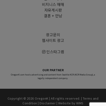
비지니스 매매
자유게시판
결혼 + 만남
광고문의
웹사이트 광고
인스타그램
OUR PARTNER
OregonK.com hosts advertising and content from Seattle KCR (KCR Media Group), a
legally independent company.
Copyright © 2026 OregonK | All rights reserved. |
Terms and
Condition
|
Disclaimer
| Website by
WMS