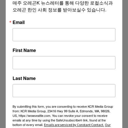
매주 오레곤K 뉴스레터를 통해 다양한 로컬소식과 
오레곤 한인 사회 정보를 받아보실수 있습니다.
Email
First Name
Last Name
By submitting this form, you are consenting to receive KCR Media Group
from: KCR Media Group, 23416 Hwy 99 Suite A, Edmonds, WA, 98026,
US, https://wowseattle.com. You can revoke your consent to receive
emails at any time by using the SafeUnsubscribe® link, found at the
bottom of every email.
Emails are serviced by Constant Contact.
Our