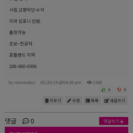
시립 교향악단 수석
미국 심포니 단원.
출장가능
초보~전공자
포틀랜드 지역
206-960-0306
by monicakcr
05/20/19 @04:38 pm
1388
0
0
지우기
수정
목록
새글쓰기
댓글
0
댓글쓰기