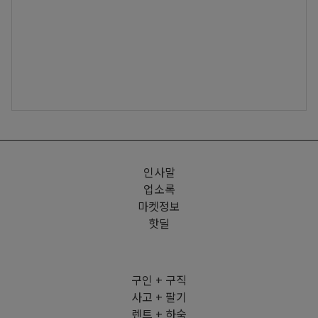
인사말
업소록
마켓정보
핫딜
구인 + 구직
사고 + 팔기
렌트 + 하숙