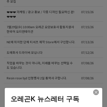
주 모집
❤️❤️❤️ 마케팅 / 광고 홍보 / 각종 디자인 필요하신 분!
07/15/26
❤️❤️❤️
7월29일(수) 10:00am 오레곤 요양보호사 활동지원사
07/15/26
한국어 오리엔테이션
NE에 위치한 단체 티셔츠 제작 Store에서 구인합니다.
07/13/26
도매회사 드라이버 모십니다
07/12/26
직업을 바꾸는 것이 아니라, 미래를 바꾸는 선택일 수
07/08/26
도 있습니다.
Resin rose bjd 인형행사 2일 통역사 구합니다.
07/08/26
더보기 >>
오레곤K 뉴스레터 구독