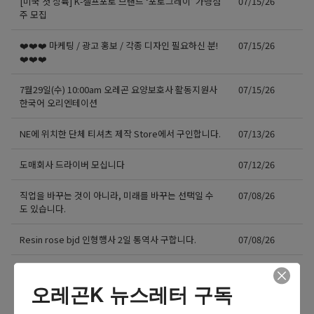
[미국 첫 상륙] K-셀프포토 브랜드 ‘포토그레이’ 가맹점
07/15/26
주 모집
❤️❤️❤️ 마케팅 / 광고 홍보 / 각종 디자인 필요하신 분!
07/15/26
❤️❤️❤️
7월29일(수) 10:00am 오레곤 요양보호사 활동지원사
07/15/26
한국어 오리엔테이션
NE에 위치한 단체 티셔츠 제작 Store에서 구인합니다.
07/13/26
도매회사 드라이버 모십니다
07/12/26
직업을 바꾸는 것이 아니라, 미래를 바꾸는 선택일 수
07/08/26
도 있습니다.
Resin rose bjd 인형행사 2일 통역사 구합니다.
07/08/26
더보기 >>
오레곤K 뉴스레터 구독