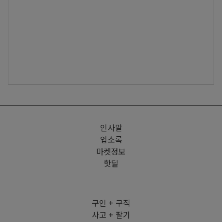
인사말
업소록
마켓정보
핫딜
구인 + 구직
사고 + 팔기