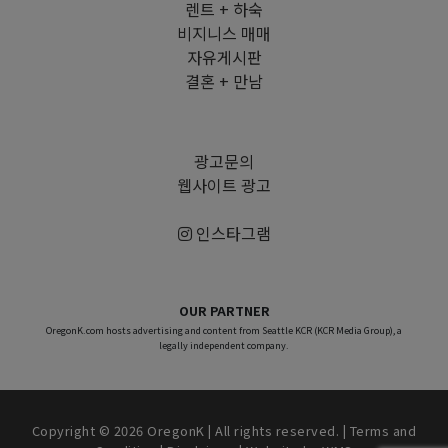
렌트 + 하숙
비지니스 매매
자유게시판
결혼 + 만남
광고문의
웹사이트 광고
인스타그램
OUR PARTNER
OregonK.com hosts advertising and content from Seattle KCR (KCR Media Group), a
legally independent company.
Copyright © 2026 OregonK | All rights reserved. |
Terms and