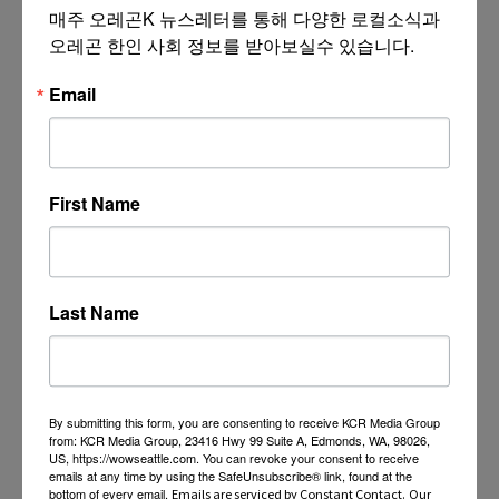
매주 오레곤K 뉴스레터를 통해 다양한 로컬소식과 
오레곤 한인 사회 정보를 받아보실수 있습니다.
Email
First Name
Last Name
By submitting this form, you are consenting to receive KCR Media Group
from: KCR Media Group, 23416 Hwy 99 Suite A, Edmonds, WA, 98026,
US, https://wowseattle.com. You can revoke your consent to receive
emails at any time by using the SafeUnsubscribe® link, found at the
bottom of every email.
Emails are serviced by Constant Contact.
Our