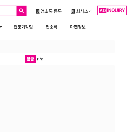
업소록 등록
회사소개
전문가칼럼
업소록
마켓정보
임금
n/a