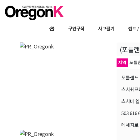
구인구직
사고팔기
렌트 /
(포틀
지역
포틀
포틀랜드 
스시쉐프와
스시바 헬
503 616 
메세지로