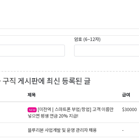
암호 (6~12자)
+ 구직
게시판에 최신 등록된 글
곤K 뉴스레터 구독
제목
급여
레곤K 뉴스레터를 통해 다양한 로컬소식과 오레곤 한인 사회 정
[미전역 | 스마트폰 부업/창업] 고객 이름만
$30000
NEW
있습니다.
넣으면 평생 연금 20% 지급!
블루리본 사업개발 및 운영 관리자 채용
-