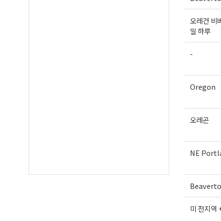
오레건 비버
일 하루
-
Oregon
오레곤
NE Portl
Beavert
미 전지역 