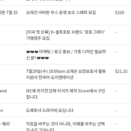
튼 7월 25
오레건 비버튼 부스 운영 보조 스태프 모집
$320
[미국 첫 상륙] K-셀프포토 브랜드 ‘포토그레이’
-
가맹점주 모집
❤️❤️❤️ 마케팅 / 광고 홍보 / 각종 디자인 필요하
-
신 분! ❤️❤️❤️
7월29일(수) 10:00am 오레곤 요양보호사 활동
$21.25
지원사 한국어 오리엔테이션
and
NE에 위치한 단체 티셔츠 제작 Store에서 구인
-
합니다.
on
도매회사 드라이버 모십니다
-
+ 해외
직업을 바꾸는 것이 아니라, 미래를 바꾸는 선택
-
일 수도 있습니다.