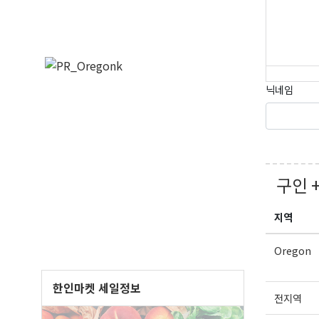
닉네임
구인 
오레
지역
매주 오
Oregon
보실수 
한인마켓 세일정보
Email
전지역