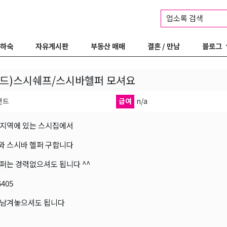
업소록 검색
 하숙
자유게시판
부동산 매매
결혼 / 만남
블로그
랜드)스시쉐프/스시바헬퍼 모셔요
랜드
급여
n/a
지역에 있는 스시집에서
 스시바 헬퍼 구합니다
퍼는 경력없으셔도 됩니다 ^^
6405
 남겨놓으셔도 됩니다