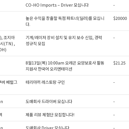
CO-HO Imports – Driver 모십니다
-
ame
높은 수익을 창출할 독점 파트너(딜러)를 모십니
$20000
다.
), 조지아
기계/레이저 장비 설치 및 유지 보수 신입, 경력
-
시(TN) ,
정규직 모집
ame
OH)
8월13일(목) 10:00am 오레곤 요양보호사 활동
$21.25
지원사 한국어 오리엔테이션
g this form, you are consenting to receive KCR Media Group from: KCR Media Group, 23416
onds, WA, 98026, US, https://wowseattle.com. You can revoke your consent to receive email
쿠버 베럴그
테리야끼 레스토랑 구인
-
 SafeUnsubscribe® link, found at the bottom of every email.
Emails are serviced by Constan
Policy.
on
도매회사 드라이버 모십니다
-
오레곤K 뉴스레터 구독하기!
역
제품 리뷰 체험단 모집합니다!
-
on
도매회사 Driver 모십니다
-