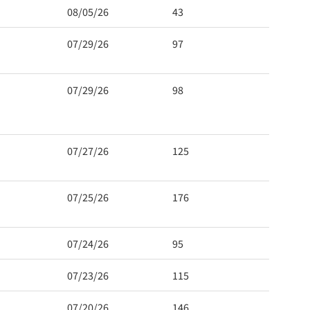
08/05/26
43
07/29/26
97
07/29/26
98
07/27/26
125
 Hwy 99
s at any time
07/25/26
176
t Contact.
07/24/26
95
07/23/26
115
07/20/26
146