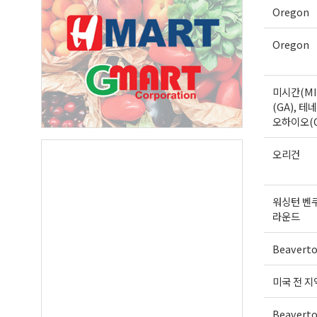
Oregon
First N
Oregon
미시간(MI
(GA), 테네
Last N
오하이오(
오리건
By submittin
Suite A, Edm
워싱턴 벤
by using the
Our Privacy 
라운드
Beavert
미국 전 지
Beavert