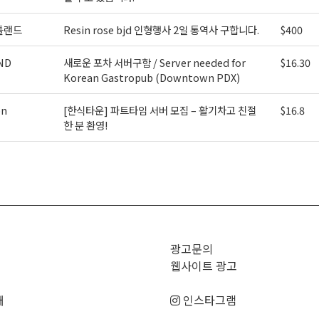
틀랜드
Resin rose bjd 인형행사 2일 통역사 구합니다.
$400
ND
새로운 포차 서버구함 / Server needed for
$16.30
Korean Gastropub (Downtown PDX)
on
[한식타운] 파트타임 서버 모집 – 활기차고 친절
$16.8
한 분 환영!
>
광고문의
웹사이트 광고
매
인스타그램