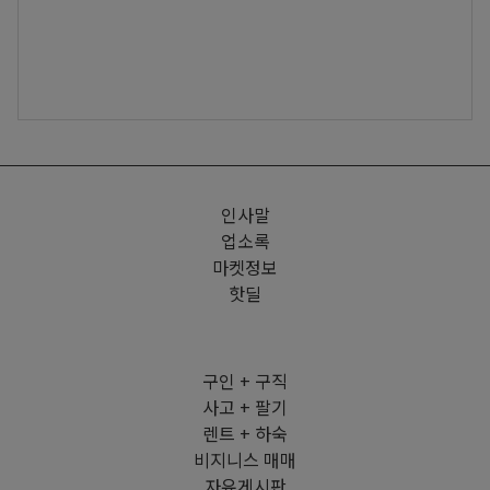
인사말
업소록
마켓정보
핫딜
구인 + 구직
사고 + 팔기
렌트 + 하숙
비지니스 매매
자유게시판