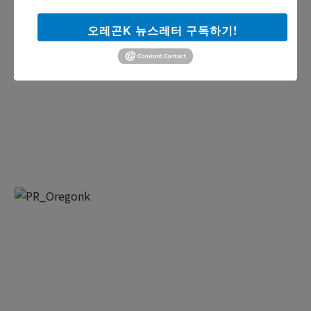
오레곤K 뉴스레터 구독하기!