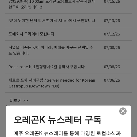
7월29일(수) 10:00am 오레곤 요양보호사 활동지원사
07/15/26
한국어 오리엔테이션
NE에 위치한 단체 티셔츠 제작 Store에서 구인합니다.
07/13/26
도매회사 드라이버 모십니다
07/12/26
직업을 바꾸는 것이 아니라, 미래를 바꾸는 선택일 수
07/08/26
도 있습니다.
Resin rose bjd 인형행사 2일 통역사 구합니다.
07/08/26
새로운 포차 서버구함 / Server needed for Korean
07/06/26
Gastropub (Downtown PDX)
더보기 >>
오레곤K 뉴스레터 구독
매주 오레곤K 뉴스레터를 통해 다양한 로컬소식과 