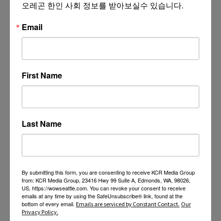
오레곤 한인 사회 정보를 받아보실수 있습니다.
Email
First Name
Last Name
By submitting this form, you are consenting to receive KCR Media Group
from: KCR Media Group, 23416 Hwy 99 Suite A, Edmonds, WA, 98026,
US, https://wowseattle.com. You can revoke your consent to receive
emails at any time by using the SafeUnsubscribe® link, found at the
bottom of every email.
Emails are serviced by Constant Contact.
Our
Privacy Policy.