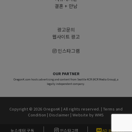
결혼 + 만남
광고문의
웹사이트 광고
인스타그램
OUR PARTNER
OregonK.com hosts advertising and content from Seattle KCR (KCR Media Group), a
legally independent company.
Copyright © 2026 OregonK | All rights reserved. |
Terms and
Condition
|
Disclaimer
| Website by
WMS
뉴스레터 구독
인스타그램
AD INQUIRY