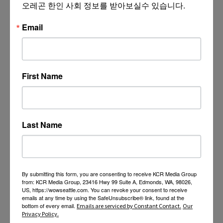
오레곤 한인 사회 정보를 받아보실수 있습니다.
Email
First Name
Last Name
By submitting this form, you are consenting to receive KCR Media Group
from: KCR Media Group, 23416 Hwy 99 Suite A, Edmonds, WA, 98026,
US, https://wowseattle.com. You can revoke your consent to receive
emails at any time by using the SafeUnsubscribe® link, found at the
bottom of every email.
Emails are serviced by Constant Contact.
Our
Privacy Policy.