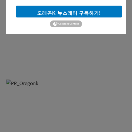
오레곤K 뉴스레터 구독하기!