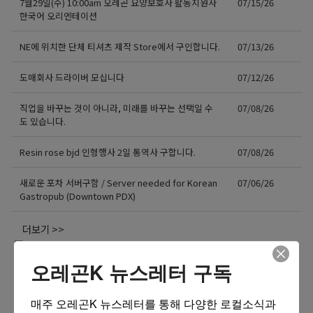
7월29일(수) 10:00am 오레곤 요양보호사 활동지원사
07/15/26
한국어 오리엔테이션
NE에 위치한 단체 티셔츠 제작 Store에서 구인합니다.
07/13/26
도매회사 드라이버 모십니다
07/12/26
직업을 바꾸는 것이 아니라, 미래를 바꾸는 선택일 수
07/08/26
도 있습니다.
Resin rose bjd 인형행사 2일 통역사 구합니다.
07/08/26
새로운 포차 서버구함 / Server needed for Korean
07/06/26
Gastropub (Downtown PDX)
더보기 >>
오레곤K 뉴스레터 구독
매주 오레곤K 뉴스레터를 통해 다양한 로컬소식과 