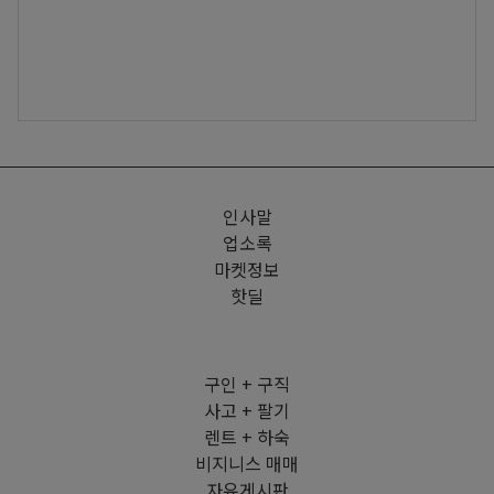
인사말
업소록
마켓정보
핫딜
구인 + 구직
사고 + 팔기
렌트 + 하숙
비지니스 매매
자유게시판