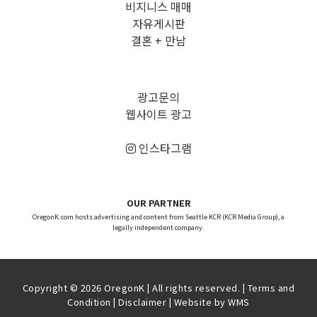
비지니스 매매
자유게시판
결혼 + 만남
광고문의
웹사이트 광고
인스타그램
OUR PARTNER
OregonK.com hosts advertising and content from Seattle KCR (KCR Media Group), a
legally independent company.
Copyright © 2026 OregonK | All rights reserved. |
Terms and
Condition
|
Disclaimer
| Website by
WMS