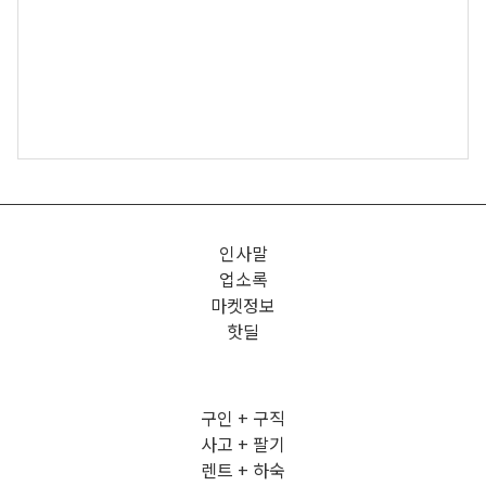
인사말
업소록
마켓정보
핫딜
구인 + 구직
사고 + 팔기
렌트 + 하숙