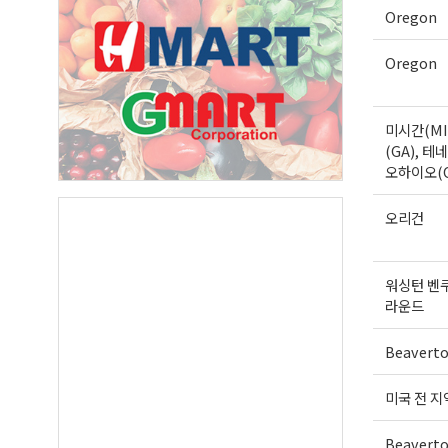
Oregon
First N
Oregon
미시간(MI
(GA), 테네
Last N
오하이오(
오리건
By submittin
Suite A, Edm
워싱턴 벤
by using the
Our Privacy 
라운드
Beavert
미국 전 지
Beavert