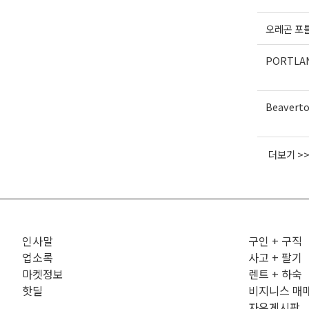
오레곤 포
PORTLA
Beavert
더보기 >
인사말
구인 + 구직
업소록
사고 + 팔기
마켓정보
렌트 + 하숙
핫딜
비지니스 매
자유게시판