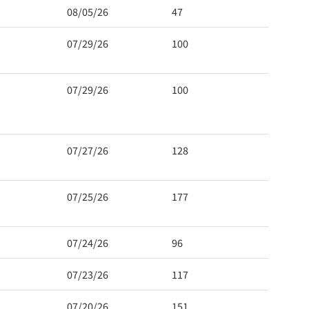
08/05/26
47
07/29/26
100
07/29/26
100
07/27/26
128
 Hwy 99
s at any time
07/25/26
177
t Contact.
07/24/26
96
07/23/26
117
07/20/26
151