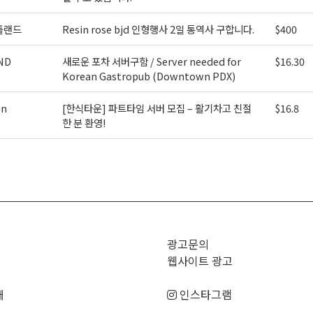
틀랜드
Resin rose bjd 인형행사 2일 통역사 구합니다.
$400
ND
새로운 포차 서버구함 / Server needed for
$16.30
Korean Gastropub (Downtown PDX)
on
[한식타운] 파트타임 서버 모집 – 활기차고 친절
$16.8
한 분 환영!
>
광고문의
웹사이트 광고
매
인스타그램