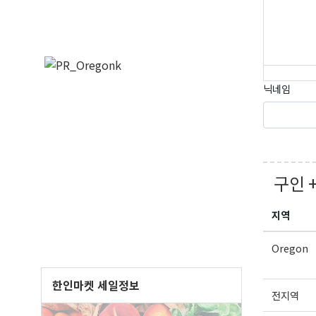
닉네임
구인 
오레
지역
매주 오
Oregon
보실수 
한인마켓 세일정보
Email
전지역