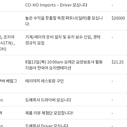
CO-HO Imports – Driver 모십니다
-
ame
높은 수익을 창출할 독점 파트너(딜러)를 모십니
$20000
다.
), 조지아
기계/레이저 장비 설치 및 유지 보수 신입, 경력
-
시(TN) ,
정규직 모집
ame
OH)
8월13일(목) 10:00am 오레곤 요양보호사 활동
$21.25
지원사 한국어 오리엔테이션
g this form, you are consenting to receive KCR Media Group from: KCR Media Group, 23416
onds, WA, 98026, US, https://wowseattle.com. You can revoke your consent to receive email
쿠버 베럴그
테리야끼 레스토랑 구인
-
 SafeUnsubscribe® link, found at the bottom of every email.
Emails are serviced by Constan
Policy.
on
도매회사 드라이버 모십니다
-
오레곤K 뉴스레터 구독하기!
역
제품 리뷰 체험단 모집합니다!
-
on
도매회사 Driver 모십니다
-