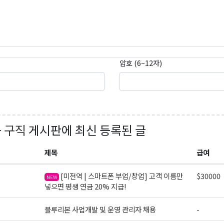
암호 (6~12자)
+ 구직
게시판에 최신 등록된 글
곤K 뉴스레터 구독
제목
급여
레곤K 뉴스레터를 통해 다양한 로컬소식과 오레곤 한인 사회 정
[미전역 | 스마트폰 부업/창업] 고객 이름만
$30000
NEW
있습니다.
넣으면 평생 연금 20% 지급!
블루리본 사업개발 및 운영 관리자 채용
-