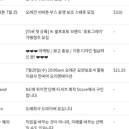
튼 7월 25
오레건 비버튼 부스 운영 보조 스태프 모집
$320
[미국 첫 상륙] K-셀프포토 브랜드 ‘포토그레이’
-
가맹점주 모집
❤️❤️❤️ 마케팅 / 광고 홍보 / 각종 디자인 필요하
-
신 분! ❤️❤️❤️
7월29일(수) 10:00am 오레곤 요양보호사 활동
$21.25
지원사 한국어 오리엔테이션
and
NE에 위치한 단체 티셔츠 제작 Store에서 구인
-
합니다.
on
도매회사 드라이버 모십니다
-
+ 해외
직업을 바꾸는 것이 아니라, 미래를 바꾸는 선택
-
일 수도 있습니다.