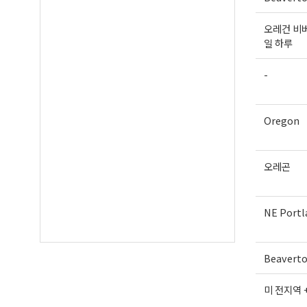
오레건 비버
일 하루
-
Oregon
오레곤
NE Portl
Beavert
미 전지역 