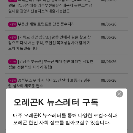
NEW
원모바일급전대출 라부부선불유심내구제 군인소액당
일대출 광양시신불자소액대출가능한곳
부동산 재벌 트럼프를 만든 풍수지리
08/06/26
NEW
[기독교 신앙 상담소] 말씀 안에서 길을 찾고 상
08/06/26
NEW
담으로 다시 서는 우리, 주인섭 목회상담사가 함께 기
도하며 돕겠습니다.
[김삼수 부동산] 부동산 매매 전반에 대한 정확한
08/06/26
NEW
정보! 전문적인 지식과 경험!
공적부조 우려 시 최대 25만 달러 보증금? 영주
08/06/26
NEW
권 심사의 새로운 변수
오레곤K 뉴스레터 구독
미국 출퇴근길, 아직도 촌스러운 보냉백 따로 들
08/06/26
NEW
고 다니시나요?🥗
매주 오레곤K 뉴스레터를 통해 다양한 로컬소식과 
미국 입국 시 현금 신고, 가족 합산 1만 달러가 기준입
08/05/26
오레곤 한인 사회 정보를 받아보실수 있습니다.
니다.