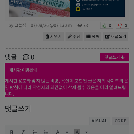
by 그늘집
07/08/26 @07:13 am
73
0
0
지우기
수정
목록
새글쓰기
댓글
0
댓글쓰기
게시판 이용안내
게시판 용도와 맞지 않는 비방, 욕설이 포함된 글은 저희 사이트의 운
영 방침에 따라 작성자의 의견없이 삭제 될수 있음을 미리 알려드립
니다.
댓글쓰기
VISUAL
CODE