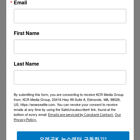
Email
즐거운 여행운(213-388-4141)
08/04/26
비즈니스 웹사이트 제작 프로모션 ($300부터~)
08/04/26
지역 경찰까지 확대되는 이민 단속… 287(g) 프로그램
08/04/26
First Name
의 대대적 확장
미국 전역 한국식 산후조리 산후드림
08/04/26
Last Name
GPA 그대로, 토플 100점, AP 막막 — 원인은 하나입니
08/04/26
다
비즈니스 웹사이트 제작 프로모션 ($300부터~)
08/03/26
By submitting this form, you are consenting to receive KCR Media Group
‘7년 이상 거주’ 장기체류자 영주권 법안 재추진… 현
08/03/26
from: KCR Media Group, 23416 Hwy 99 Suite A, Edmonds, WA, 98026,
실화될 수 있을까?
US, https://wowseattle.com. You can revoke your consent to receive
emails at any time by using the SafeUnsubscribe® link, found at the
bottom of every email.
Emails are serviced by Constant Contact.
Our
비즈니스 웹사이트 제작 프로모션 ($300부터~)
08/02/26
Privacy Policy.
액막이가 필요한 지금! 저주를 막아주는 타로부적을 저
08/01/26
장하세요
오레곤K 뉴스레터 구독하기!