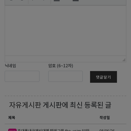
닉네임
암호 (6~12자)
댓글달기
자유게시판
게시판에 최신 등록된 글
제목
작성일
휴대폰내구제비대면 텔레그램 the_usim 50만
08/06/26