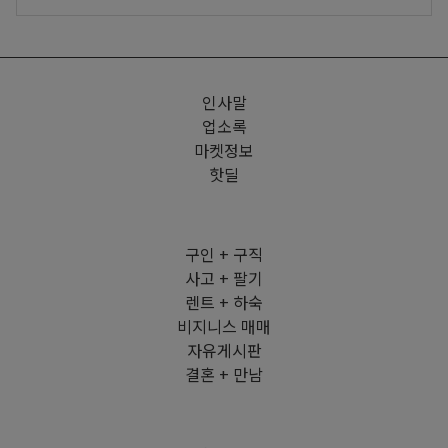
인사말
업소록
마켓정보
핫딜
구인 + 구직
사고 + 팔기
렌트 + 하숙
비지니스 매매
자유게시판
결혼 + 만남