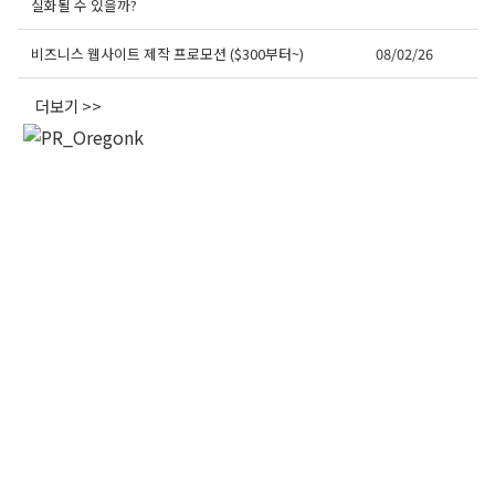
실화될 수 있을까?
오레곤K 뉴스레터 구독
비즈니스 웹사이트 제작 프로모션 ($300부터~)
08/02/26
매주 오레곤K 뉴스레터를 통해 다양한 로컬소식과 
더보기 >>
오레곤 한인 사회 정보를 받아보실수 있습니다.
Email
First Name
Last Name