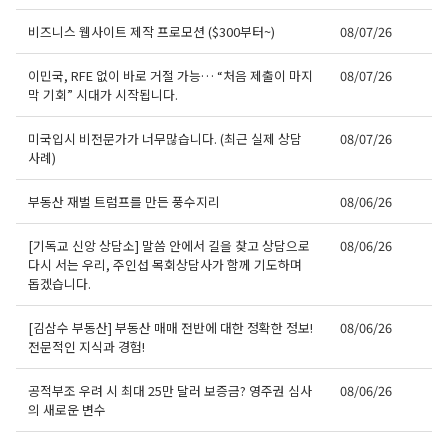
비즈니스 웹사이트 제작 프로모션 ($300부터~)
08/07/26
이민국, RFE 없이 바로 거절 가능… “처음 제출이 마지
08/07/26
막 기회” 시대가 시작됩니다.
미국입시 비전문가가 너무많습니다. (최근 실제 상담
08/07/26
사례)
부동산 재벌 트럼프를 만든 풍수지리
08/06/26
[기독교 신앙 상담소] 말씀 안에서 길을 찾고 상담으로
08/06/26
다시 서는 우리, 주인섭 목회상담사가 함께 기도하며
돕겠습니다.
[김삼수 부동산] 부동산 매매 전반에 대한 정확한 정보!
08/06/26
전문적인 지식과 경험!
공적부조 우려 시 최대 25만 달러 보증금? 영주권 심사
08/06/26
의 새로운 변수