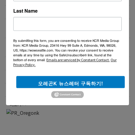
Last Name
비즈니스 웹사이트 제작 프로모션 ($300부터~)
08/02/26
액막이가 필요한 지금! 저주를 막아주는 타로부적을 저
08/01/26
장하세요
By submitting this form, you are consenting to receive KCR Media Group
[8월 무료] 공대 교수가 설명하는 AP Physics1 물리
08/01/26
from: KCR Media Group, 23416 Hwy 99 Suite A, Edmonds, WA, 98026,
온라인 강의
US, https://wowseattle.com. You can revoke your consent to receive
emails at any time by using the SafeUnsubscribe® link, found at the
bottom of every email.
Emails are serviced by Constant Contact.
Our
미국 전역 한국식 바닥난방 시공 차콜온돌
08/01/26
Privacy Policy.
비즈니스 웹사이트 제작 프로모션 ($300부터~)
08/01/26
오레곤K 뉴스레터 구독하기!
4050 해외 한인 소통방 입니다.
08/01/26
더보기 >>