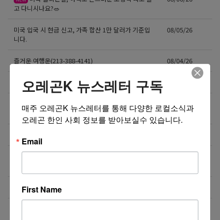
고 다니시나요?🥗
미국 입국 시 현금 신고, 가족 합산 1만 달러가 기준입
08/05/26
니다.
즐거운 여행운(213-388-4141)
08/04/26
오레곤K 뉴스레터 구독
비즈니스 웹사이트 제작 프로모션 ($300부터~)
08/04/26
지역 경찰까지 확대되는 이민 단속… 287(g) 프로그램
08/04/26
매주 오레곤K 뉴스레터를 통해 다양한 로컬소식과 
의 대대적 확장
오레곤 한인 사회 정보를 받아보실수 있습니다.
미국 전역 한국식 산후조리 산후드림
08/04/26
Email
GPA 그대로, 토플 100점, AP 막막 — 원인은 하나입니
08/04/26
다
비즈니스 웹사이트 제작 프로모션 ($300부터~)
08/03/26
First Name
‘7년 이상 거주’ 장기체류자 영주권 법안 재추진… 현
08/03/26
실화될 수 있을까?