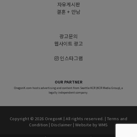
자유게시판
결혼 + 만남
광고문의
웹사이트 광고
인스타그램
OUR PARTNER
OregonK.com hosts advertising and content from Seattle KCR (KCR Media Group), a
legally independent company.
Copyright © 2026 OregonK | All rights reserved. |
Terms and
Condition
|
Disclaimer
| Website by
WMS