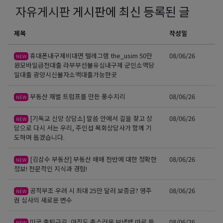
자유게시판
게시판에 최신 등록된 글
제목
작성일
휴대폰내구제비대면 텔레그램 the_usim 50만
08/06/26
NEW
원모바일급전대출 라부부선불유심내구제 군인소액당
일대출 광양시신불자소액대출가능한곳
부동산 재벌 트럼프를 만든 풍수지리
08/06/26
NEW
[기독교 신앙 상담소] 말씀 안에서 길을 찾고 상
08/06/26
NEW
담으로 다시 서는 우리, 주인섭 목회상담사가 함께 기
도하며 돕겠습니다.
[김삼수 부동산] 부동산 매매 전반에 대한 정확한
08/06/26
NEW
정보! 전문적인 지식과 경험!
공적부조 우려 시 최대 25만 달러 보증금? 영주
08/06/26
NEW
권 심사의 새로운 변수
미국 출퇴근길, 아직도 촌스러운 보냉백 따로 들
08/06/26
NEW