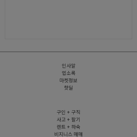
인사말
업소록
마켓정보
핫딜
구인 + 구직
사고 + 팔기
렌트 + 하숙
비지니스 매매