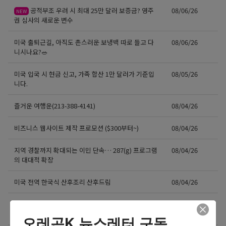
공적부조 우려 시 최대 25만 달러 보증금? 영주
08/06/26
NEW
권 심사의 새로운 변수
미국 출퇴근길, 아직도 촌스러운 보냉백 따로 들고 다
08/06/26
니시나요?🥗
미국 입국 시 현금 신고, 가족 합산 1만 달러가 기준입
08/05/26
니다.
즐거운 여행운(213-388-4141)
08/04/26
비즈니스 웹사이트 제작 프로모션 ($300부터~)
08/04/26
지역 경찰까지 확대되는 이민 단속… 287(g) 프로그램
08/04/26
의 대대적 확장
미국 전역 한국식 산후조리 산후드림
08/04/26
GPA 그대로, 토플 100점, AP 막막 — 원인은 하나입니
08/04/26
다
오레곤K 뉴스레터 구독