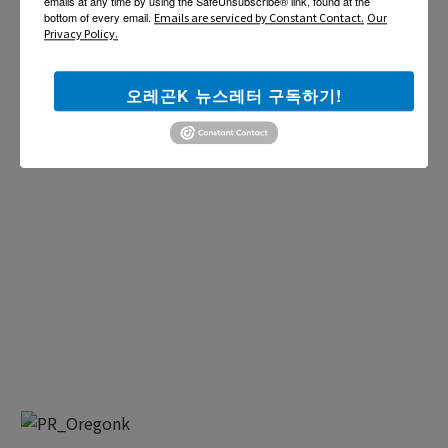
emails at any time by using the SafeUnsubscribe® link, found at the
bottom of every email.
Emails are serviced by Constant Contact.
Our
Privacy Policy.
오레곤K 뉴스레터 구독하기!