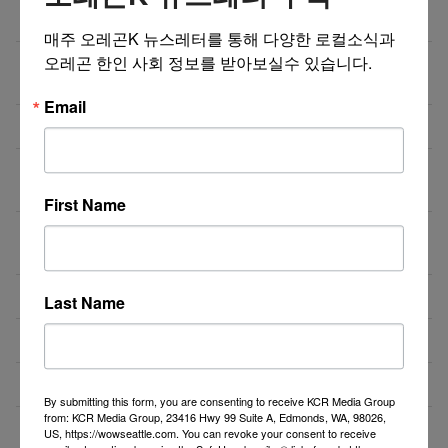
비즈니스 웹사이트 제작 프로모션 ($300부터~)
08/03/26
매주 오레곤K 뉴스레터를 통해 다양한 로컬소식과 
오레곤 한인 사회 정보를 받아보실수 있습니다.
‘7년 이상 거주’ 장기체류자 영주권 법안 재추진… 현
08/03/26
실화될 수 있을까?
Email
비즈니스 웹사이트 제작 프로모션 ($300부터~)
08/02/26
액막이가 필요한 지금! 저주를 막아주는 타로부적을 저
08/01/26
장하세요
First Name
[8월 무료] 공대 교수가 설명하는 AP Physics1 물리
08/01/26
온라인 강의
미국 전역 한국식 바닥난방 시공 차콜온돌
08/01/26
Last Name
비즈니스 웹사이트 제작 프로모션 ($300부터~)
08/01/26
4050 해외 한인 소통방 입니다.
08/01/26
By submitting this form, you are consenting to receive KCR Media Group
from: KCR Media Group, 23416 Hwy 99 Suite A, Edmonds, WA, 98026,
더보기 >>
US, https://wowseattle.com. You can revoke your consent to receive