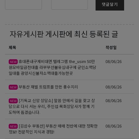
댓글달기
자유게시판
게시판에 최신 등록된 글
제목
작성일
휴대폰내구제비대면 텔레그램 the_usim 50만
08/06/26
NEW
원모바일급전대출 라부부선불유심내구제 군인소액당
일대출 광양시신불자소액대출가능한곳
부동산 재벌 트럼프를 만든 풍수지리
08/06/26
NEW
[기독교 신앙 상담소] 말씀 안에서 길을 찾고 상
08/06/26
NEW
담으로 다시 서는 우리, 주인섭 목회상담사가 함께 기
도하며 돕겠습니다.
[김삼수 부동산] 부동산 매매 전반에 대한 정확한
08/06/26
NEW
정보! 전문적인 지식과 경험!