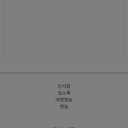
인사말
업소록
마켓정보
핫딜