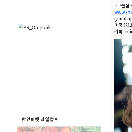
<그늘집>
www.sh
gunulzi
미국:(213
카톡: im
한인마켓 세일정보