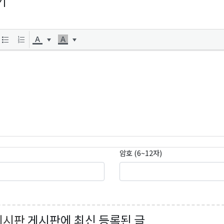
기
오레곤K 뉴스레터 구독하기!
암호 (6~12자)
게시판
게시판에 최신 등록된 글