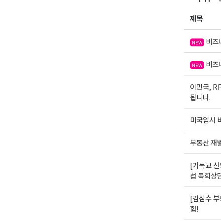
제목
비즈니
NEW
비즈니
NEW
이민국, R
됩니다.
미국입시 비
부동산 재
[기독교 신
섭 목회상
[김삼수 부
험!