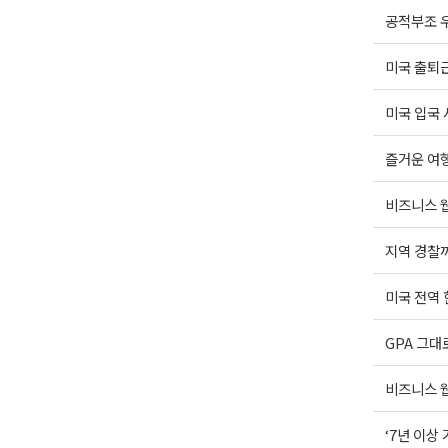
공적부조 우
미국 출퇴근
미국 입국 
즐거운 여행(
비즈니스 웹
지역 경찰까
미국 전역
GPA 그대
비즈니스 웹
‘7년 이상