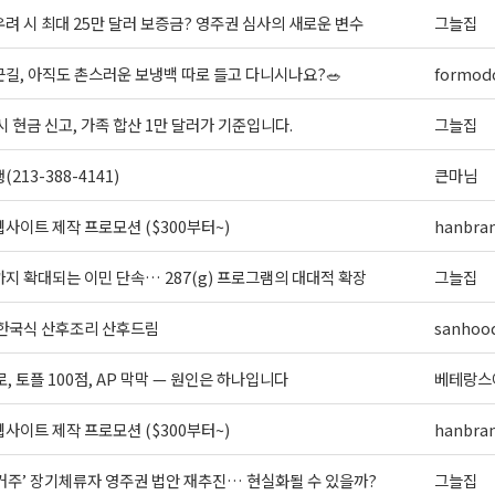
려 시 최대 25만 달러 보증금? 영주권 심사의 새로운 변수
그늘집
길, 아직도 촌스러운 보냉백 따로 들고 다니시나요?🥗
formodo
시 현금 신고, 가족 합산 1만 달러가 기준입니다.
그늘집
213-388-4141)
큰마님
사이트 제작 프로모션 ($300부터~)
hanbra
지 확대되는 이민 단속… 287(g) 프로그램의 대대적 확장
그늘집
 한국식 산후조리 산후드림
sanhoo
로, 토플 100점, AP 막막 — 원인은 하나입니다
베테랑스
사이트 제작 프로모션 ($300부터~)
hanbra
 거주’ 장기체류자 영주권 법안 재추진… 현실화될 수 있을까?
그늘집