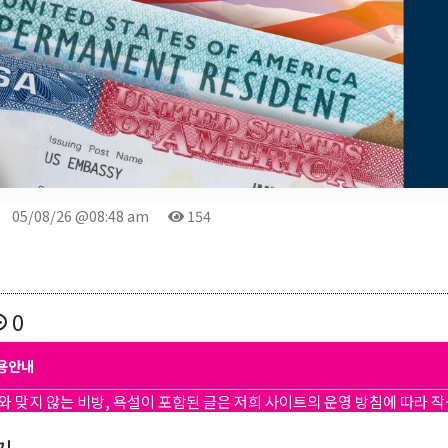
레곤K 뉴스레터를 통해 다양한 로컬소식과 오레곤 한인 사회 정
있습니다.
ame
05/08/26 @08:48 am
154
ame
0
용안내
g this form, you are consenting to receive KCR Media Group from: KCR Media Group, 23416
와 맞지 않는 비방, 욕설이 포함된 글은 저희 사이트의 운영 방침에 따라 
onds, WA, 98026, US, https://wowseattle.com. You can revoke your consent to receive email
 SafeUnsubscribe® link, found at the bottom of every email.
Emails are serviced by Constan
Policy.