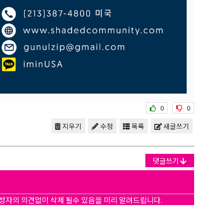
보를 받아
0
0
지우기
수정
목록
새글쓰기
댓글쓰기
 Hwy 99
작성자의 의견없이 삭제 될수 있음을 미리 알려드립니다.
s at any time
t Contact.