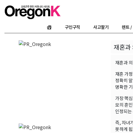
구인구직
사고팔기
렌트 /
재혼과 
재혼과 의
재혼 가정
정확히 알
명확한 기
가장 핵심
모의 혼인
인정되는 
즉, 자녀
못하게 됩