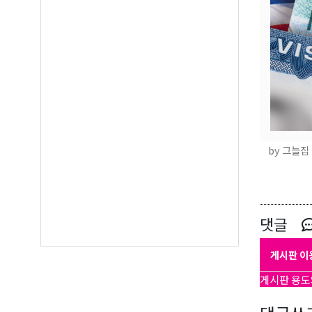
매주 오
보실수 
Email
First N
by 그늘집
Last N
댓글
게시판 이
By submittin
게시판 용도
Suite A, Edm
by using the
Our Privacy 