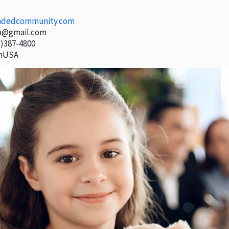
adedcommunity.com
p@gmail.com
)387-4800
inUSA