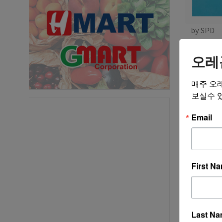
by SPD
오레
댓글
매주 오
보실수 
게시판 이
Email
게시판 용도
댓글쓰
First N
Last N