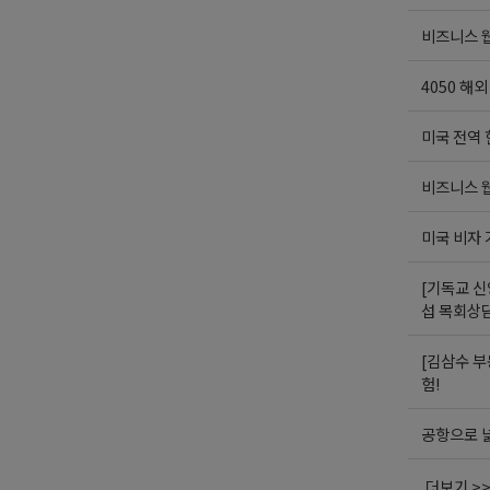
비즈니스 웹
4050 해
미국 전역
비즈니스 웹
미국 비자
[기독교 신
섭 목회상
[김삼수 부
험!
공항으로 넓
더보기 >