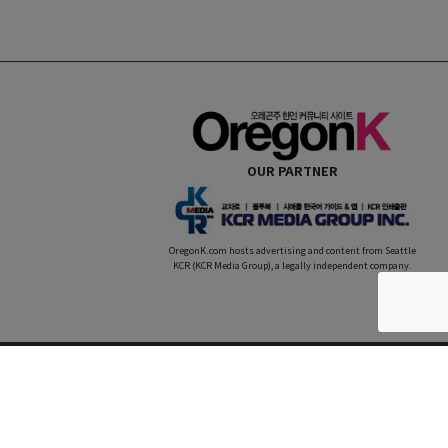
OUR PARTNER
OregonK.com hosts advertising and content from Seattle
KCR (KCR Media Group), a legally independent company.
Website by
WMS