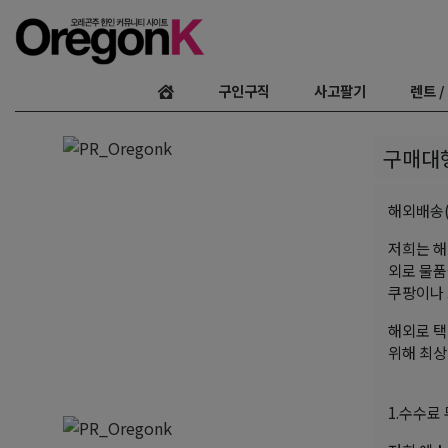
구인구직
사고팔기
렌트 /
구매대행
해외배송(
저희는 해
외로 물품
쿠팡이나 
해외로 택
위해 최상
1.수수료