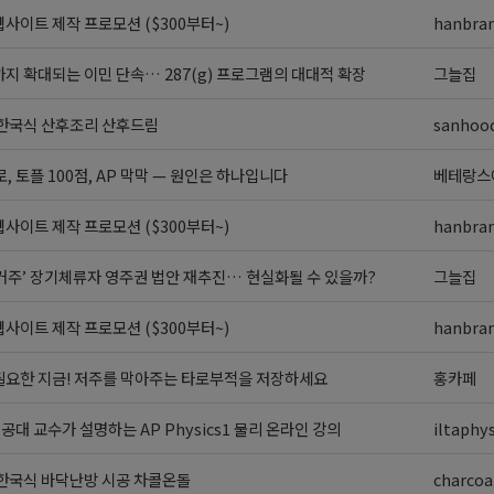
사이트 제작 프로모션 ($300부터~)
hanbra
지 확대되는 이민 단속… 287(g) 프로그램의 대대적 확장
그늘집
 한국식 산후조리 산후드림
sanhoo
로, 토플 100점, AP 막막 — 원인은 하나입니다
베테랑스
사이트 제작 프로모션 ($300부터~)
hanbra
 거주’ 장기체류자 영주권 법안 재추진… 현실화될 수 있을까?
그늘집
사이트 제작 프로모션 ($300부터~)
hanbra
필요한 지금! 저주를 막아주는 타로부적을 저장하세요
홍카페
] 공대 교수가 설명하는 AP Physics1 물리 온라인 강의
iltaphys
 한국식 바닥난방 시공 차콜온돌
charcoa