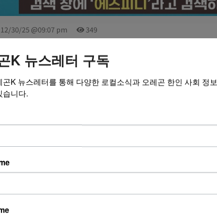
12/30/25 @09:07 pm
349
곤K 뉴스레터 구독
0
레곤K 뉴스레터를 통해 다양한 로컬소식과 오레곤 한인 사회 정
있습니다.
용안내
와 맞지 않는 비방, 욕설이 포함된 글은 저희 사이트의 운영 방침에 따라 
기
ame
ame