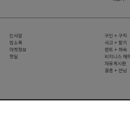
인사말
구인 + 구직
업소록
사고 + 팔기
마켓정보
렌트 + 하숙
핫딜
비지니스 매
자유게시판
결혼 + 만남
Copyright © 202