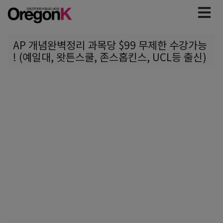
AP 개념완벽정리 과목당 $99 무제한 수강가능
! (예일대, 왓튼스쿨, 존스홉킨스, UCL등 출신)