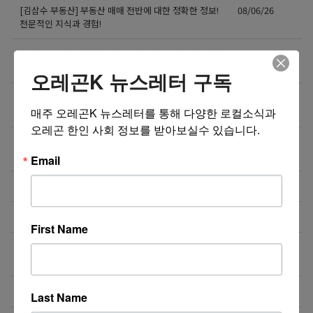
[김삼수 부동산] 부동산 매매 전반에 대한 정확한 정보!
08/06/26
전문적인 지식과 경험!
공적부조 우려 시 최대 25만 달러 보증금? 영주권 심사
08/06/26
의 새로운 변수
오레곤K 뉴스레터 구독
미국 출퇴근길, 아직도 촌스러운 보냉백 따로 들고 다
08/06/26
니시나요?🥗
매주 오레곤K 뉴스레터를 통해 다양한 로컬소식과 
오레곤 한인 사회 정보를 받아보실수 있습니다.
미국 입국 시 현금 신고, 가족 합산 1만 달러가 기준입
08/05/26
니다.
Email
즐거운 여행(213-388-4141)
08/04/26
비즈니스 웹사이트 제작 프로모션 ($300부터~)
08/04/26
First Name
지역 경찰까지 확대되는 이민 단속… 287(g) 프로그램
08/04/26
의 대대적 확장
미국 전역 한국식 산후조리 산후드림
08/04/26
Last Name