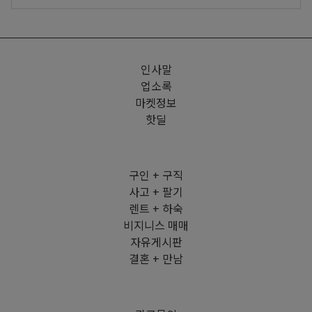
인사말
업소록
마켓정보
핫딜
구인 + 구직
사고 + 팔기
렌트 + 하숙
비지니스 매매
자유게시판
결혼 + 만남