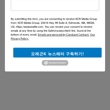
GPA 그대로, 토플 100점, AP 막막 — 원인은 하나입니
08/04/26
다
비즈니스 웹사이트 제작 프로모션 ($300부터~)
08/03/26
By submitting this form, you are consenting to receive KCR Media Group
from: KCR Media Group, 23416 Hwy 99 Suite A, Edmonds, WA, 98026,
US, https://wowseattle.com. You can revoke your consent to receive
‘7년 이상 거주’ 장기체류자 영주권 법안 재추진… 현
08/03/26
emails at any time by using the SafeUnsubscribe® link, found at the
실화될 수 있을까?
bottom of every email.
Emails are serviced by Constant Contact.
Our
Privacy Policy.
비즈니스 웹사이트 제작 프로모션 ($300부터~)
08/02/26
오레곤K 뉴스레터 구독하기!
더보기 >>