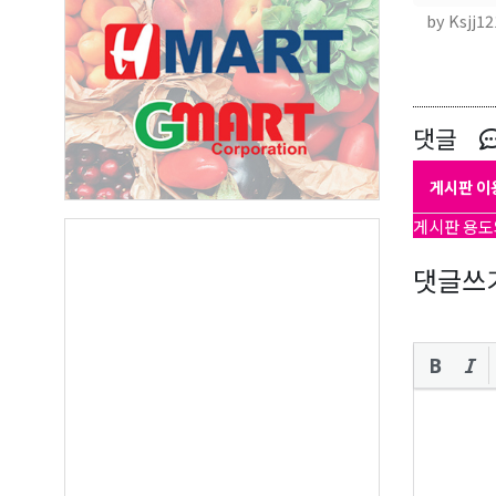
by Ksjj12
오레
댓글
매주 오
게시판 이
보실수 
게시판 용도
Email
댓글쓰
First N
Last N