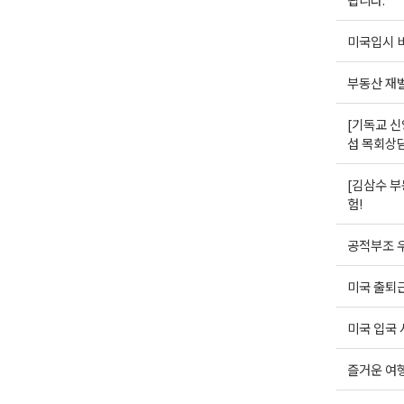
미국입시 비
부동산 재
[기독교 신
섭 목회상
[김삼수 부
험!
공적부조 우
미국 출퇴근
미국 입국 
즐거운 여행(