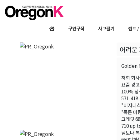
구인구직
사고팔기
렌트 /
어려운 
Golden 
저희 회사
요즘 광고
100% 
571-418-
*비지니스
*목돈 마
크레딧 68
710 up 
담보나 복
650이하