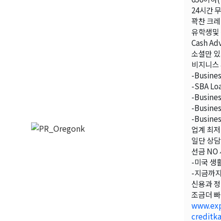
24시간 
꽉찬 크레
유학생및
Cash A
소셜만 있
비지니스 
-Busine
-SBA Lo
-Busines
-Busines
-Busines
업계 최저
일단 상
선금 NO
-미국 생
-지금까지
신용과 정
조금더 빠
www.exp
creditk