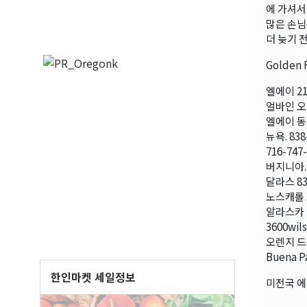
에 가셔서
많은 손님
더 늦기 
Golden 
엘에이 213
얼바인 오렌지
엘에이 동부 
뉴욕. 838
716-747
버지니아. 
달라스 833
노스캐롤 죠
알라스카
3600wils
오렌지 
Buena P
한인마켓 세일정보
미전국 