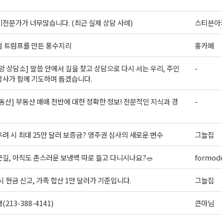
전문가가 너무많습니다. (최근 실제 상담 사례)
스티븐아
벌 트럼프를 만든 풍수지리
홍카페
앙 상담소] 말씀 안에서 길을 찾고 상담으로 다시 서는 우리, 주인
-
담사가 함께 기도하며 돕겠습니다.
동산] 부동산 매매 전반에 대한 정확한 정보! 전문적인 지식과 경
-
려 시 최대 25만 달러 보증금? 영주권 심사의 새로운 변수
그늘집
길, 아직도 촌스러운 보냉백 따로 들고 다니시나요?🥗
formodo
시 현금 신고, 가족 합산 1만 달러가 기준입니다.
그늘집
213-388-4141)
큰마님