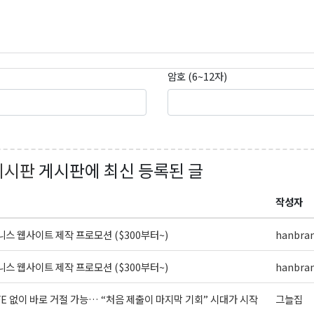
g this form, you are consenting to receive KCR Media Group from: KCR Media Group, 23416
onds, WA, 98026, US, https://wowseattle.com. You can revoke your consent to receive email
 SafeUnsubscribe® link, found at the bottom of every email.
Emails are serviced by Constan
암호 (6~12자)
Policy.
오레곤K 뉴스레터 구독하기!
게시판
게시판에 최신 등록된 글
작성자
스 웹사이트 제작 프로모션 ($300부터~)
hanbra
스 웹사이트 제작 프로모션 ($300부터~)
hanbra
FE 없이 바로 거절 가능… “처음 제출이 마지막 기회” 시대가 시작
그늘집