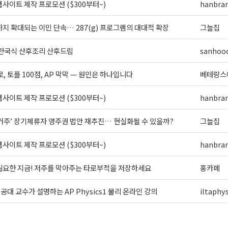
사이트 제작 프로모션 ($300부터~)
hanbra
지 확대되는 이민 단속… 287(g) 프로그램의 대대적 확장
그늘집
 한국식 산후조리 산후드림
sanhoo
로, 토플 100점, AP 막막 — 원인은 하나입니다
베테랑스
사이트 제작 프로모션 ($300부터~)
hanbra
 거주’ 장기체류자 영주권 법안 재추진… 현실화될 수 있을까?
그늘집
사이트 제작 프로모션 ($300부터~)
hanbra
필요한 지금! 저주를 막아주는 타로부적을 저장하세요
홍카페
] 공대 교수가 설명하는 AP Physics1 물리 온라인 강의
iltaphys
>