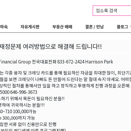
업소록 검색
 하숙
자유게시판
부동산 매매
결혼 / 만남
블로그
재정문제 여러방법으로 해결해 드립니다!!
Financial Group 전국대표전화 833-672-2424 Harrison Park
는 각종 융자 및 크레딧 카드를 통해 필요하신 자금을 최대한 많이, 최단기
들을 보면 크레딧이 나빠도 돈 만들어 드린다는 말 절대 속지 마세요. 어
정상적인 절차를 통해서만 일을 하고 정직하고 투명하게 진행 과정을 오픈해
5000 646-996-3673
하기 위해서 목돈이 필요하신 분들!!
련하여 귀국하시는 분들!!!
0~710 100,000가능
to 300,000까지 가능
잡한 서류 없이 신용만으로 진행
( 본인의 컨디션에 따른 프로그램진행)