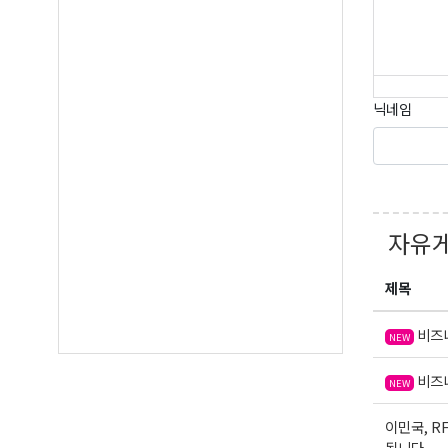
By submittin
Suite A, Edm
by using the
닉네임
Our Privacy 
자유
제목
비즈니
NEW
비즈니
NEW
이민국, R
됩니다.