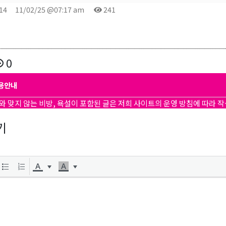
14
11/02/25 @07:17 am
241
곤K 뉴스레터 구독
0
레곤K 뉴스레터를 통해 다양한 로컬소식과 오레곤 한인 사회 정
용안내
있습니다.
와 맞지 않는 비방, 욕설이 포함된 글은 저희 사이트의 운영 방침에 따라 
기
ame
ame