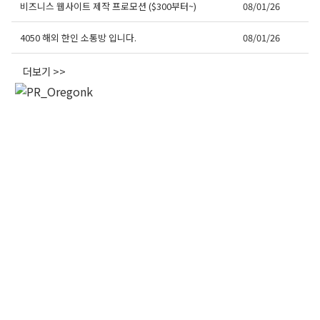
비즈니스 웹사이트 제작 프로모션 ($300부터~)
08/01/26
By submitting this form, you are consenting to receive KCR Media Group
from: KCR Media Group, 23416 Hwy 99 Suite A, Edmonds, WA, 98026,
US, https://wowseattle.com. You can revoke your consent to receive
4050 해외 한인 소통방 입니다.
08/01/26
emails at any time by using the SafeUnsubscribe® link, found at the
bottom of every email.
Emails are serviced by Constant Contact.
Our
Privacy Policy.
더보기 >>
오레곤K 뉴스레터 구독하기!