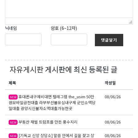
닉네임
암호 (6~12자)
댓글달기
자유게시판
게시판에 최신 등록된 글
제목
작성일
휴대폰내구제비대면 텔레그램 the_usim 50만
08/06/26
NEW
원모바일급전대출 라부부선불유심내구제 군인소액당
일대출 광양시신불자소액대출가능한곳
부동산 재벌 트럼프를 만든 풍수지리
08/06/26
NEW
[기독교 신앙 상담소] 말씀 안에서 길을 찾고 상
08/06/26
NEW