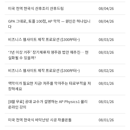
미국 전역 한국식 산후조리 산후드림
08/04/26
오레곤K 뉴스레터 구독
GPA 그대로, 토플 100점, AP 막막 — 원인은 하나입니
08/04/26
다
매주 오레곤K 뉴스레터를 통해 다양한 로컬소식과 
오레곤 한인 사회 정보를 받아보실수 있습니다.
비즈니스 웹사이트 제작 프로모션 ($300부터~)
08/03/26
Email
‘7년 이상 거주’ 장기체류자 영주권 법안 재추진… 현
08/03/26
실화될 수 있을까?
비즈니스 웹사이트 제작 프로모션 ($300부터~)
08/02/26
First Name
액막이가 필요한 지금! 저주를 막아주는 타로부적을 저
08/01/26
장하세요
[8월 무료] 공대 교수가 설명하는 AP Physics1 물리
08/01/26
Last Name
온라인 강의
미국 전역 한국식 바닥난방 시공 차콜온돌
08/01/26