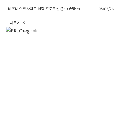
오레곤K 뉴스레터 구독
비즈니스 웹사이트 제작 프로모션 ($300부터~)
08/02/26
더보기 >>
매주 오레곤K 뉴스레터를 통해 다양한 로컬소식과 
오레곤 한인 사회 정보를 받아보실수 있습니다.
Email
First Name
Last Name
By submitting this form, you are consenting to receive KCR Media Group