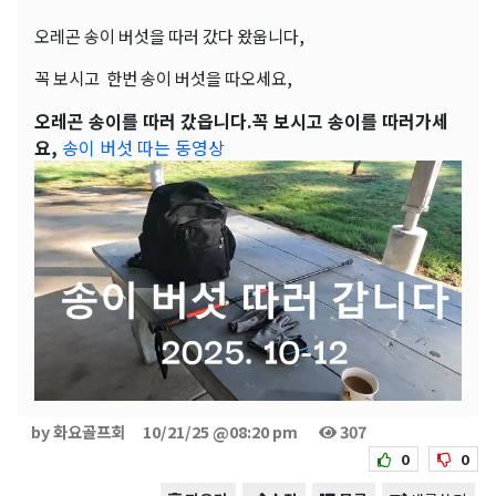
오레곤 송이 버섯을 따러 갔다 왔웁니다,
꼭 보시고 한번 송이 버섯을 따오세요,
오레곤 송이를 따러 갔읍니다.꼭 보시고 송이를 따러가세
요,
송이 버섯 따는 동영상
by 화요골프회
10/21/25 @08:20 pm
307
0
0