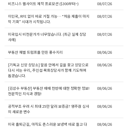
비즈니스 웹사이트 제작 프로모션 ($300부터~)
08/07/26
이민국, RFE 없이 바로 거절 가능… “처음 제출이 마지
08/07/26
막 기회” 시대가 시작됩니다.
미국입시 비전문가가 너무많습니다. (최근 실제 상담
08/07/26
사례)
부동산 재벌 트럼프를 만든 풍수지리
08/06/26
[기독교 신앙 상담소] 말씀 안에서 길을 찾고 상담으로
08/06/26
다시 서는 우리, 주인섭 목회상담사가 함께 기도하며
돕겠습니다.
[김삼수 부동산] 부동산 매매 전반에 대한 정확한 정보!
08/06/26
전문적인 지식과 경험!
공적부조 우려 시 최대 25만 달러 보증금? 영주권 심사
08/06/26
의 새로운 변수
미국 출퇴근길, 아직도 촌스러운 보냉백 따로 들고 다
08/06/26