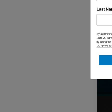
Last N
By submittin
Suite A, Edm
by using the
Our Privacy 