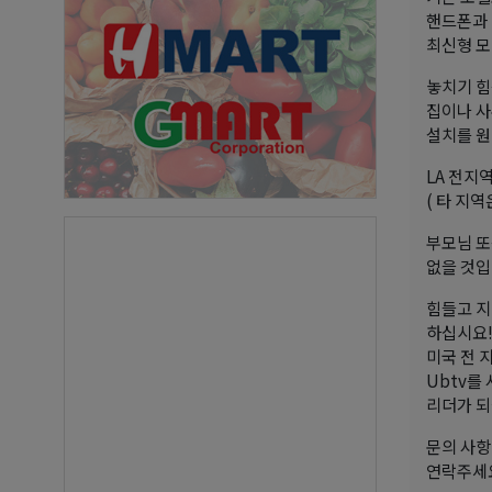
핸드폰과 마
최신형 모
놓치기 힘
집이나 사
설치를 원
LA 전지
( 타 지
부모님 또
없을 것입
힘들고 지친
하십시요!
미국 전 
Ubtv를
리더가 되
문의 사항
연락주세요