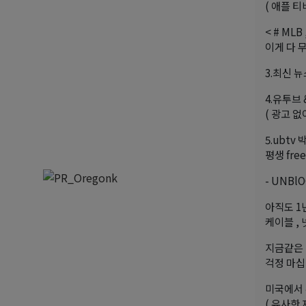
( 애플 티
< # ML
이게 다 무
3.최신 
4.유투브 
( 광고 없
5.ubtv 
평생 free
- UNBlO
아직도 1
케이블 ,
지금같은 
걱정 마십
미국에서 
( 유사한