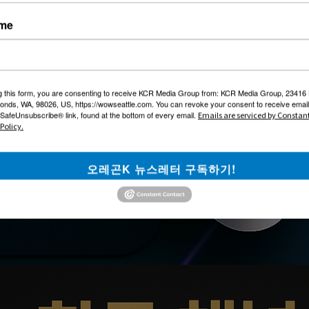
ame
g this form, you are consenting to receive KCR Media Group from: KCR Media Group, 23416
onds, WA, 98026, US, https://wowseattle.com. You can revoke your consent to receive email
 SafeUnsubscribe® link, found at the bottom of every email.
Emails are serviced by Constan
Policy.
오레곤K 뉴스레터 구독하기!