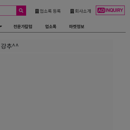
업소록 등록
회사소개
전문가칼럼
업소록
마켓정보
박 강추^^