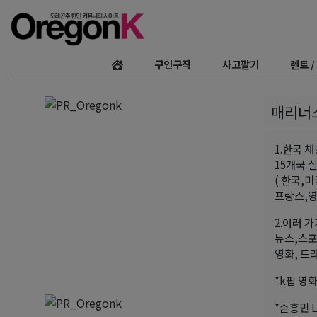
구인구직
사고팔기
렌트 /
매리너스 
1.한국 채
15개국 실
( 한국,
프랑스,영
2.여러 
뉴스,스포츠
영화, 드
*k팝 영화
*손흥민 