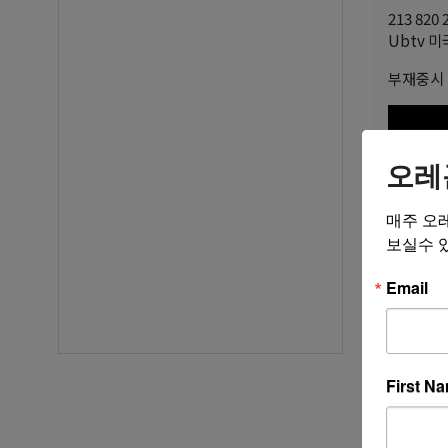
213 820 
Ubtv 미
부재중시 
오레
매주 오
보실수 
Email
First N