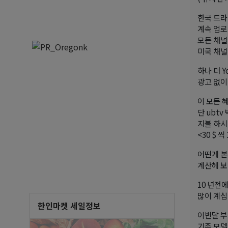
한국 드라
계속 업로
모든 채널
미국 채널
하나 더 Y
광고 없이
이 모든 혜
단 ubtv 
지불 하시
<30 $ 
어떤게 
계산헤 보
10 년전
많이 계십니
한인마켓 세일정보
이번달 부
기존 모델