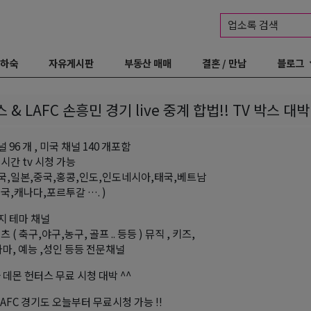
업소록 검색
 하숙
자유게시판
부동산 매매
결혼 / 만남
블로그
& LAFC 손흥민 경기 live 중계 합법!! TV 박스 대
널 96 개 , 미국 채널 140 개포함
시간 tv 시청 가능
미국,일본,중국,홍콩,인도,인도네시아,태국,베트남
국,캐나다,포르투갈 …. )
가지 테마 채널
 ( 축구,야구,농구, 골프 .. 등등 ) 뮤직 , 키즈,
라마, 예능 ,성인 등등 전문채널
 데몬 헌터스 무료 시청 대박 ^^
LAFC 경기도 오늘부터 무료시청 가능 !!