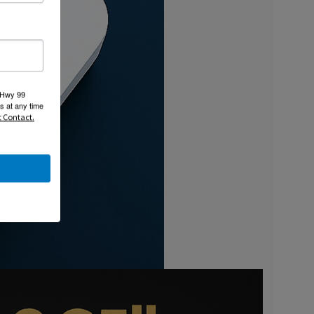
 Hwy 99
s at any time
t Contact.