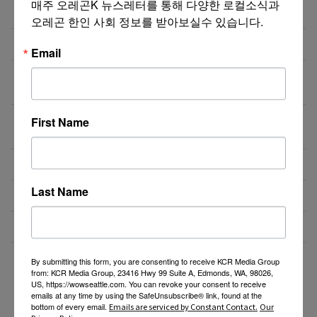
매주 오레곤K 뉴스레터를 통해 다양한 로컬소식과 
실화될 수 있을까?
오레곤 한인 사회 정보를 받아보실수 있습니다.
비즈니스 웹사이트 제작 프로모션 ($300부터~)
08/02/26
Email
액막이가 필요한 지금! 저주를 막아주는 타로부적을 저
08/01/26
장하세요
[8월 무료] 공대 교수가 설명하는 AP Physics1 물리
08/01/26
First Name
온라인 강의
미국 전역 한국식 바닥난방 시공 차콜온돌
08/01/26
Last Name
비즈니스 웹사이트 제작 프로모션 ($300부터~)
08/01/26
4050 해외 한인 소통방 입니다.
08/01/26
더보기 >>
By submitting this form, you are consenting to receive KCR Media Group
from: KCR Media Group, 23416 Hwy 99 Suite A, Edmonds, WA, 98026,
US, https://wowseattle.com. You can revoke your consent to receive
emails at any time by using the SafeUnsubscribe® link, found at the
bottom of every email.
Emails are serviced by Constant Contact.
Our