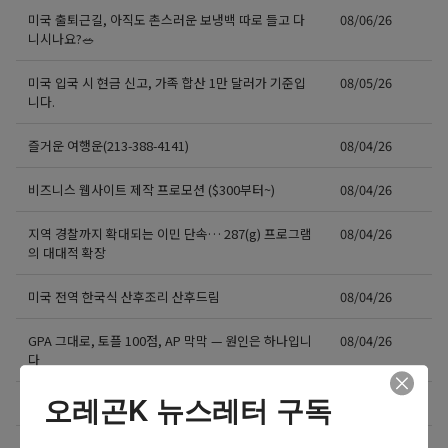
미국 출퇴근길, 아직도 촌스러운 보냉백 따로 들고 다
08/06/26
니시나요?🥗
미국 입국 시 현금 신고, 가족 합산 1만 달러가 기준입
08/05/26
니다.
즐거운 여행운(213-388-4141)
08/04/26
비즈니스 웹사이트 제작 프로모션 ($300부터~)
08/04/26
지역 경찰까지 확대되는 이민 단속… 287(g) 프로그램
08/04/26
의 대대적 확장
미국 전역 한국식 산후조리 산후드림
08/04/26
GPA 그대로, 토플 100점, AP 막막 — 원인은 하나입니
08/04/26
다
오레곤K 뉴스레터 구독
비즈니스 웹사이트 제작 프로모션 ($300부터~)
08/03/26
‘7년 이상 거주’ 장기체류자 영주권 법안 재추진… 현
08/03/26