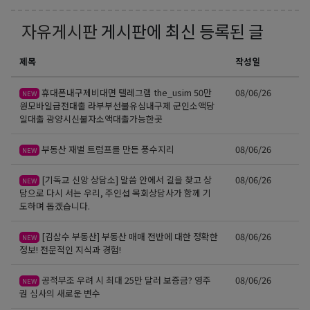
자유게시판
게시판에 최신 등록된 글
제목
작성일
휴대폰내구제비대면 텔레그램 the_usim 50만
08/06/26
NEW
원모바일급전대출 라부부선불유심내구제 군인소액당
일대출 광양시신불자소액대출가능한곳
부동산 재벌 트럼프를 만든 풍수지리
08/06/26
NEW
[기독교 신앙 상담소] 말씀 안에서 길을 찾고 상
08/06/26
NEW
담으로 다시 서는 우리, 주인섭 목회상담사가 함께 기
도하며 돕겠습니다.
[김삼수 부동산] 부동산 매매 전반에 대한 정확한
08/06/26
NEW
정보! 전문적인 지식과 경험!
공적부조 우려 시 최대 25만 달러 보증금? 영주
08/06/26
NEW
권 심사의 새로운 변수