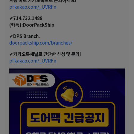
pf.kakao.com/_UVRFn
✔714.732.1488
(카톡):DoorPackShip
✔DPS Branch.
doorpackship.com/branches/
✔카카오톡채널로 간단한 신청 및 문의!
pf.kakao.com/_UVRFn