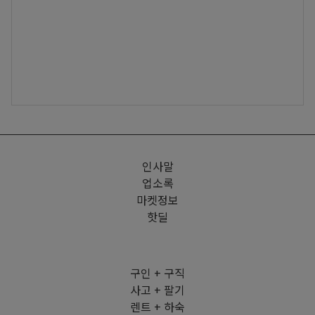
인사말
업소록
마켓정보
핫딜
구인 + 구직
사고 + 팔기
렌트 + 하숙