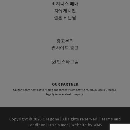
비지니스 매매
자유게시판
결혼 + 만남
광고문의
웹사이트 광고
인스타그램
OUR PARTNER
OregonK.com hosts advertising and content from Seattle KCR (KCR Media Group), a
legally independent company.
Copyright © 2026 OregonK | All rights reserved. |
Terms and
Condition
|
Disclaimer
| Website by
WMS