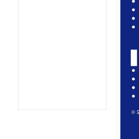
오레
매주 오
보실수 
Email
First N