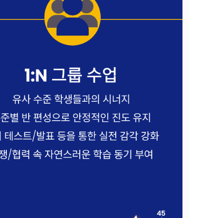
 Hwy 99
s at any time
t Contact.