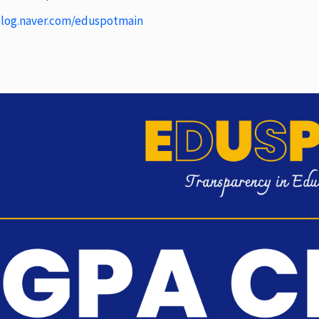
log.naver.com/eduspotmain