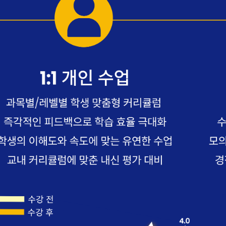
ame
g this form, you are consenting to receive KCR Media Group from: KCR Media Group, 23416
onds, WA, 98026, US, https://wowseattle.com. You can revoke your consent to receive email
 SafeUnsubscribe® link, found at the bottom of every email.
Emails are serviced by Constan
Policy.
오레곤K 뉴스레터 구독하기!