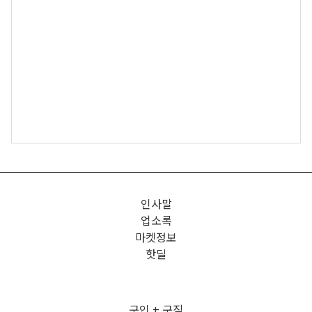
인사말
업소록
마켓정보
핫딜
구인 + 구직