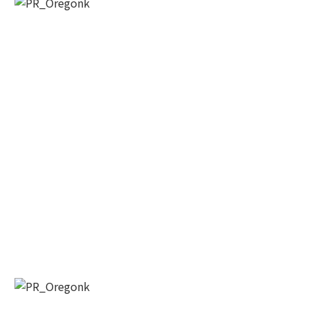
Last Name
By submitting this form, you are consenting to receive KCR Media Group
from: KCR Media Group, 23416 Hwy 99 Suite A, Edmonds, WA, 98026,
US, https://wowseattle.com. You can revoke your consent to receive
emails at any time by using the SafeUnsubscribe® link, found at the
bottom of every email.
Emails are serviced by Constant Contact.
Our
Privacy Policy.
오레곤K 뉴스레터 구독하기!