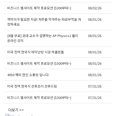
비즈니스 웹사이트 제작 프로모션 ($300부터~)
08/02/26
액막이가 필요한 지금! 저주를 막아주는 타로부적을 저
08/01/26
장하세요
[8월 무료] 공대 교수가 설명하는 AP Physics1 물리
08/01/26
온라인 강의
미국 전역 한국식 바닥난방 시공 차콜온돌
08/01/26
오레곤K 뉴스레터 구독
비즈니스 웹사이트 제작 프로모션 ($300부터~)
08/01/26
매주 오레곤K 뉴스레터를 통해 다양한 로컬소식과 
오레곤 한인 사회 정보를 받아보실수 있습니다.
4050 해외 한인 소통방 입니다.
08/01/26
Email
미국 전역 한국식 산후조리 산후드림
07/31/26
비즈니스 웹사이트 제작 프로모션 ($300부터~)
07/31/26
First Name
더보기 >>