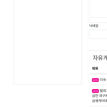
Last N
닉네임
By submittin
Suite A, Edm
by using the
Our Privacy 
자유
제목
미국 
NEW
텔레그
NEW
급전 내구
급생계비