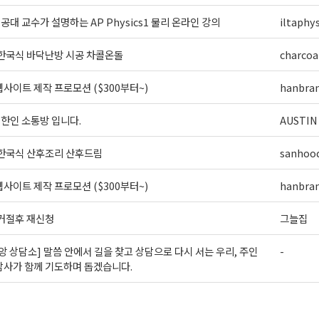
] 공대 교수가 설명하는 AP Physics1 물리 온라인 강의
iltaphys
 한국식 바닥난방 시공 차콜온돌
charcoa
사이트 제작 프로모션 ($300부터~)
hanbra
외 한인 소통방 입니다.
AUSTIN
 한국식 산후조리 산후드림
sanhoo
사이트 제작 프로모션 ($300부터~)
hanbra
 거절후 재신청
그늘집
앙 상담소] 말씀 안에서 길을 찾고 상담으로 다시 서는 우리, 주인
-
담사가 함께 기도하며 돕겠습니다.
>