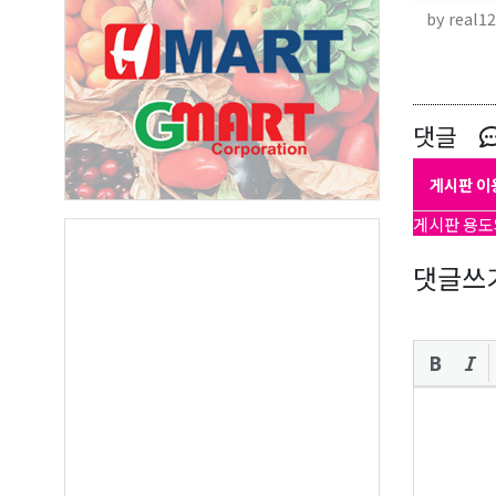
by real1
댓글
오레
게시판 이
게시판 용도
매주 오
보실수 
댓글쓰
Email
First N