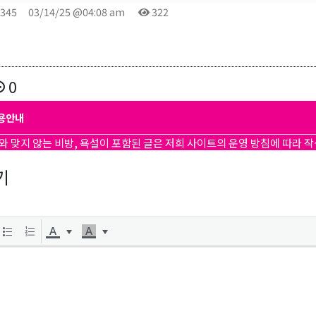
2345
03/14/25 @04:08 am
322
0
곤K 뉴스레터 구독
용안내
와 맞지 않는 비방, 욕설이 포함된 글은 저희 사이트의 운영 방침에 따라 
레곤K 뉴스레터를 통해 다양한 로컬소식과 오레곤 한인 사회 정
있습니다.
기
ame