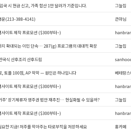
입국 시 현금 신고, 가족 합산 1만 달러가 기준입니다.
그늘집
(213-388-4141)
큰마님
사이트 제작 프로모션 ($300부터~)
hanbra
지 확대되는 이민 단속… 287(g) 프로그램의 대대적 확장
그늘집
 한국식 산후조리 산후드림
sanhoo
로, 토플 100점, AP 막막 — 원인은 하나입니다
베테랑스
사이트 제작 프로모션 ($300부터~)
hanbra
 거주’ 장기체류자 영주권 법안 재추진… 현실화될 수 있을까?
그늘집
사이트 제작 프로모션 ($300부터~)
hanbra
필요한 지금! 저주를 막아주는 타로부적을 저장하세요
홍카페