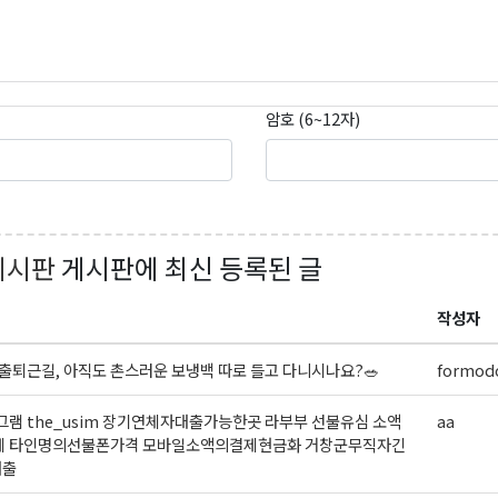
ame
암호 (6~12자)
g this form, you are consenting to receive KCR Media Group from: KCR Media Group, 23416
onds, WA, 98026, US, https://wowseattle.com. You can revoke your consent to receive email
 SafeUnsubscribe® link, found at the bottom of every email.
Emails are serviced by Constan
Policy.
게시판
게시판에 최신 등록된 글
오레곤K 뉴스레터 구독하기!
작성자
출퇴근길, 아직도 촌스러운 보냉백 따로 들고 다니시나요?🥗
formodo
램 the_usim 장기연체자대출가능한곳 라부부 선불유심 소액
aa
제 타인명의선불폰가격 모바일소액의결제현금화 거창군무직자긴
대출