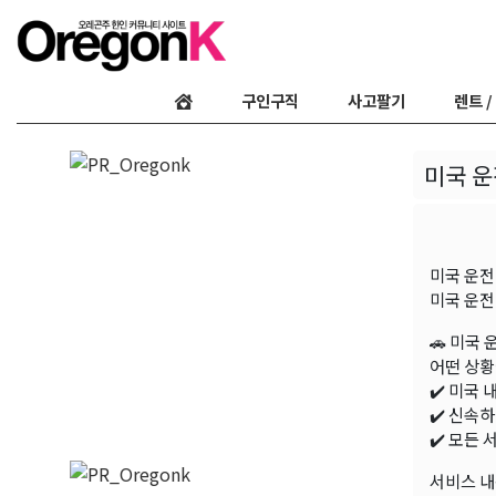
구인구직
사고팔기
렌트 /
미국 운
미국 운전
미국 운전
🚗 미국
어떤 상황
✔️ 미국
✔️ 신속
✔️ 모든 
서비스 내