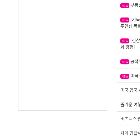
부동산
NEW
[기독
NEW
주인섭 목
[김삼
NEW
과 경험!
공적부
NEW
미국 
NEW
미국 입국 
즐거운 여행운
비즈니스 웹
지역 경찰까