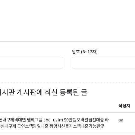
레곤K 뉴스레터를 통해 다양한 로컬소식과 오레곤 한인 사회 정
있습니다.
암호 (6~12자)
ame
ame
게시판
게시판에 최신 등록된 글
작성자
g this form, you are consenting to receive KCR Media Group from: KCR Media Group, 23416
내구제비대면 텔레그램 the_usim 50만원모바일급전대출 라
aa
onds, WA, 98026, US, https://wowseattle.com. You can revoke your consent to receive email
 SafeUnsubscribe® link, found at the bottom of every email.
Emails are serviced by Constan
심내구제 군인소액당일대출 광양시신불자소액대출가능한곳
Policy.