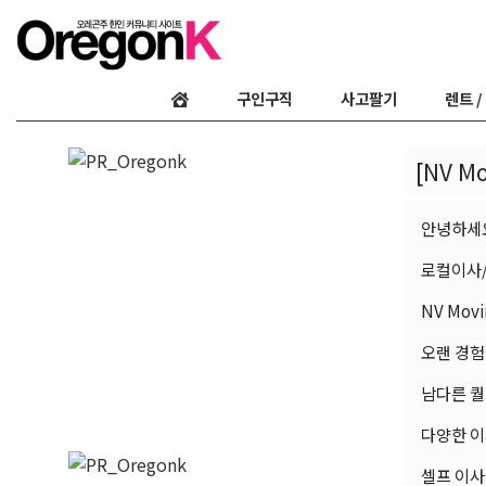
구인구직
사고팔기
렌트 /
[NV 
안녕하세
로컬이사
NV Movi
오랜 경험
남다른 퀄
다양한 이
셀프 이사