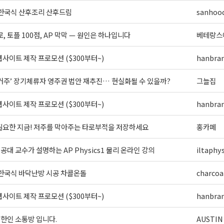
 한국식 산후조리 산후드림
sanhoo
로, 토플 100점, AP 막막 — 원인은 하나입니다
베테랑스
사이트 제작 프로모션 ($300부터~)
hanbra
 거주’ 장기체류자 영주권 법안 재추진… 현실화될 수 있을까?
그늘집
사이트 제작 프로모션 ($300부터~)
hanbra
필요한 지금! 저주를 막아주는 타로부적을 저장하세요
홍카페
] 공대 교수가 설명하는 AP Physics1 물리 온라인 강의
iltaphys
 한국식 바닥난방 시공 차콜온돌
charcoa
사이트 제작 프로모션 ($300부터~)
hanbra
외 한인 소통방 입니다.
AUSTIN