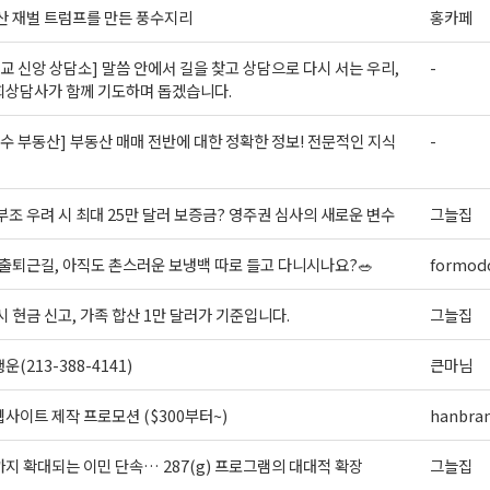
 재벌 트럼프를 만든 풍수지리
홍카페
오레곤K 뉴스레터 구독하기!
교 신앙 상담소] 말씀 안에서 길을 찾고 상담으로 다시 서는 우리,
-
회상담사가 함께 기도하며 돕겠습니다.
수 부동산] 부동산 매매 전반에 대한 정확한 정보! 전문적인 지식
-
조 우려 시 최대 25만 달러 보증금? 영주권 심사의 새로운 변수
그늘집
출퇴근길, 아직도 촌스러운 보냉백 따로 들고 다니시나요?🥗
formodo
시 현금 신고, 가족 합산 1만 달러가 기준입니다.
그늘집
(213-388-4141)
큰마님
사이트 제작 프로모션 ($300부터~)
hanbra
지 확대되는 이민 단속… 287(g) 프로그램의 대대적 확장
그늘집