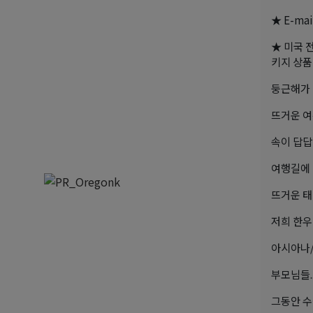
★ E-mail
★ 미국 
키지 상품
둥근해가 
뜨거운 여
속이 답답
여행길에 
뜨거운 태
저희 한
아시아나/
부모님들..
그동안 수