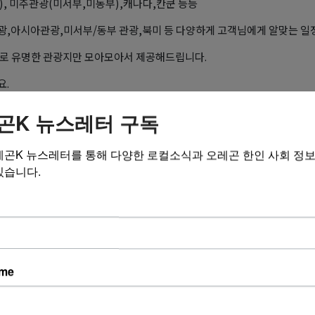
), 미주관광(미서부,미동부),캐나다,칸쿤 등등
광,아시아관광,미서부/동부 관광,북미 등 다양하게 고객님에게 알맞는 일
로 유명한 관광지만 모아모아서 제공해드립니다.
요.
 기준 입니다.
곤K 뉴스레터 구독
사 (Hanuri Tour & Travel)
레곤K 뉴스레터를 통해 다양한 로컬소식과 오레곤 한인 사회 정
 FREE. 1-855-388-4141 // 1-213-388-4141
있습니다.
s : 1001 S Vermont Ave #209, Los Angeles, CA 90006
l : hanuritour@gmail.com Web Site:
www.hanuritour.com
전지역,북미, 중남미, 유럽, 동남/북아시아 등등 전세계 모든 항공권 취급합
 관광 패키지 상품 판매 합니다.
ame
 최저가 세일을 보장 합니다.