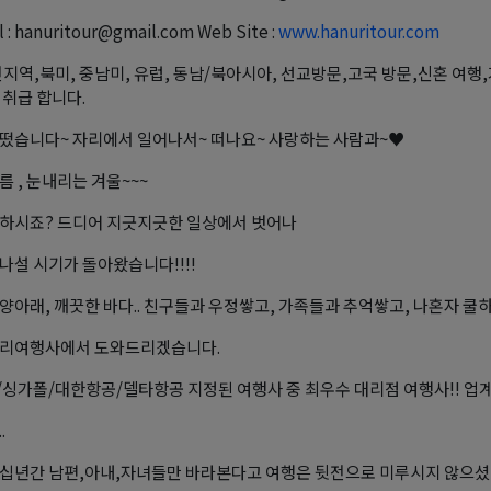
 : hanuritour@gmail.com Web Site :
www.hanuritour.com
전지역,북미, 중남미, 유럽, 동남/북아시아, 선교방문,고국 방문,신혼 여행
 취급 합니다.
떴습니다~ 자리에서 일어나서~ 떠나요~ 사랑하는 사람과~♥
름 , 눈내리는 겨울~~~
하시죠? 드디어 지긋지긋한 일상에서 벗어나
나설 시기가 돌아왔습니다!!!!
양아래, 깨끗한 바다.. 친구들과 우정쌓고, 가족들과 추억쌓고, 나혼자 쿨하게
우리여행사에서 도와드리겠습니다.
싱가폴/대한항공/델타항공 지정된 여행사 중 최우수 대리점 여행사!! 업계 
.
십년간 남편,아내,자녀들만 바라본다고 여행은 뒷전으로 미루시지 않으셨나