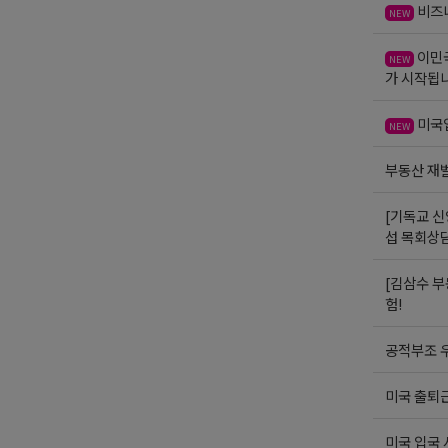
비즈니
NEW
이민국
NEW
가 시작됩니
미국입
NEW
부동산 재
[기독교 신
섭 목회상
[김삼수 부
험!
공적부조 우
미국 출퇴근
미국 입국 