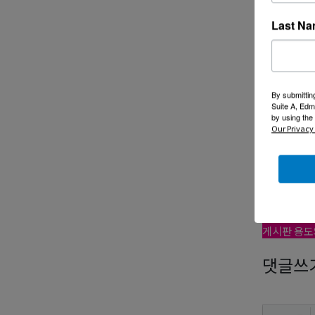
----------
Last N
저희 한우
미리 감
By submittin
by 고현정
Suite A, Edm
by using the
Our Privacy 
댓글
게시판 이
게시판 용도
댓글쓰