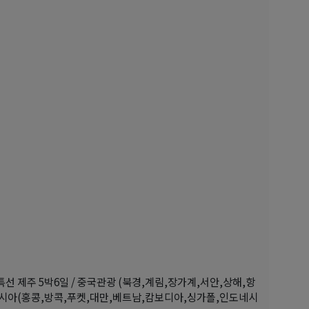
특선 제주 5박6일 / 중국관광 (북경,계림,장가계,서안,상해,항
남아시아(홍콩,방콕,푸켓,대만,베트남,캄보디아,싱가폴,인도네시