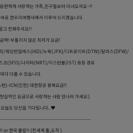
음편하게 사랑하는 가족,친구들보러 다녀오셔요~!!
 바로 한우리여행사에서 이루어 드리겠습니다.
고 전화주셔요!!
금액! 부풀리지 않은 최저가 요금!
R)/워싱턴덜레스(IAD)/뉴욕(JFK)/디트로이트(DTW)/달라스(DFW)/
코(SFO)/나리타(NRT)/이스탄불(IST) 등등 경유
짜마다 다를 수 있습니다.
스턴)-ICN(인천) 대한항공 왕복요금!!
현실적인 요금으로 사랑하는 사람 만나러 가세요:)
 오늘도 당신을 기다립니다...♥
---------------------------------------------------
! or 한국 출발!! (전세계 출,도착 )