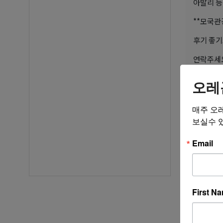
아발리 등
**모국관
후기 좋기
연락주세
**비수기
오레
★ 한우리여행
매주 오
★ ☎ Toll
보실수 
★ Addres
Email
★ E-mai
★ 미국 
* 전 세계
First N
* 항공권