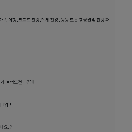
,가족 여행,크르즈 관광,단체 관광, 등등 모든 항공권및 관광 패
 여행도전~~??!!
1위!!
요..?