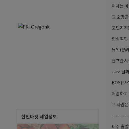
이제는 마
그 소망을
고민하지말
현실적인 
뉴왁(EW
샌프란시스
-->> 날
BOS(보
저렴하고 
그 사람은
----------
한인마켓 세일정보
미주 출발!