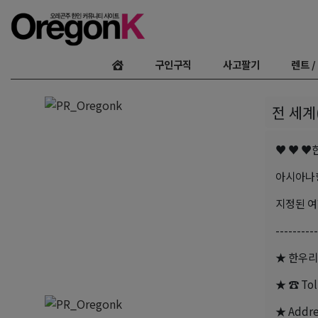
구인구직
사고팔기
렌트 /
전 세계
♥ ♥ ♥
아시아나항공(
지정된 여행
----------
★ 한우리여행
★ ☎ Toll
★ Addres