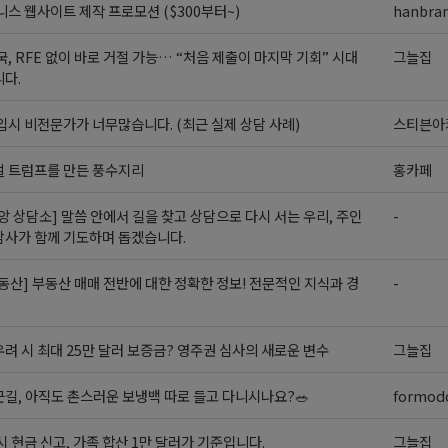
스 웹사이트 제작 프로모션 ($300부터~)
hanbra
, RFE 없이 바로 거절 가능… “처음 제출이 마지막 기회” 시대
그늘집
다.
시 비전문가가 너무많습니다. (최근 실제 상담 사례)
스티븐아
벌 트럼프를 만든 풍수지리
홍카페
앙 상담소] 말씀 안에서 길을 찾고 상담으로 다시 서는 우리, 주인
-
담사가 함께 기도하며 돕겠습니다.
동산] 부동산 매매 전반에 대한 정확한 정보! 전문적인 지식과 경
-
려 시 최대 25만 달러 보증금? 영주권 심사의 새로운 변수
그늘집
길, 아직도 촌스러운 보냉백 따로 들고 다니시나요?🥗
formodo
시 현금 신고, 가족 합산 1만 달러가 기준입니다.
그늘집