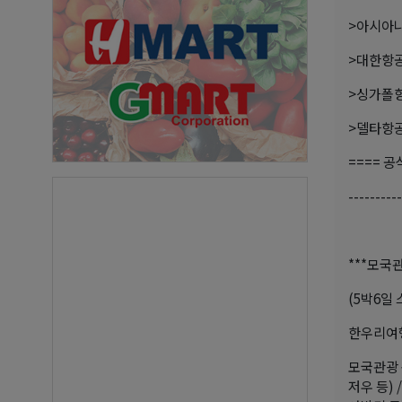
>아시아나항공
>대한항공(
>싱가폴항공(
>델타항공(D
==== 
----------
***모국관
(5박6일
한우리여행사
모국관광 
저우 등)