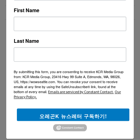
First Name
비즈니스 웹사이트 제작 프로모션 ($300부터~)
07/31/26
더보기 >>
Last Name
By submitting this form, you are consenting to receive KCR Media Group
from: KCR Media Group, 23416 Hwy 99 Suite A, Edmonds, WA, 98026,
US, https://wowseattle.com. You can revoke your consent to receive
emails at any time by using the SafeUnsubscribe® link, found at the
bottom of every email.
Emails are serviced by Constant Contact.
Our
Privacy Policy.
오레곤K 뉴스레터 구독하기!