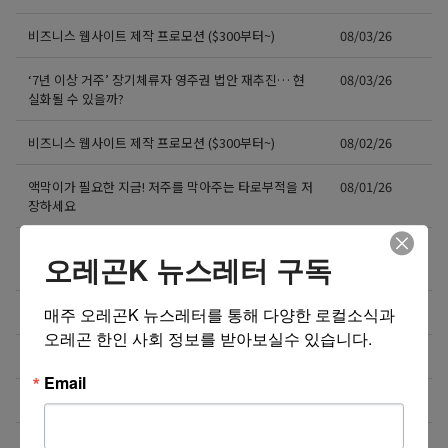
비즈니스 웹사이트 제작 프로모션 ($300부터~)
08/03/26
‘7년 이상 거주’ 장기체류자 영주권 법안 재추진… 현
08/03/26
실화될 수 있을까?
비즈니스 웹사이트 제작 프로모션 ($300부터~)
08/02/26
액막이가 필요한 지금! 저주를 막아주는 타로부적을 저
08/01/26
장하세요
[8월 무료] 공대 교수가 설명하는 AP Physics1 물리
08/01/26
오레곤K 뉴스레터 구독
온라인 강의
매주 오레곤K 뉴스레터를 통해 다양한 로컬소식과 
미국 전역 한국식 바닥난방 시공 차콜온돌
08/01/26
오레곤 한인 사회 정보를 받아보실수 있습니다.
비즈니스 웹사이트 제작 프로모션 ($300부터~)
08/01/26
Email
4050 해외 한인 소통방 입니다.
08/01/26
미국 전역 한국식 산후조리 산후드림
07/31/26